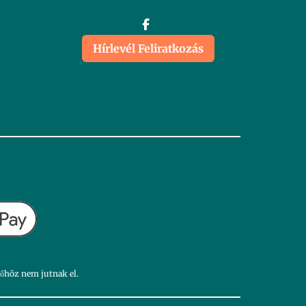
Hírlevél Feliratkozás
dőhöz nem jutnak el.