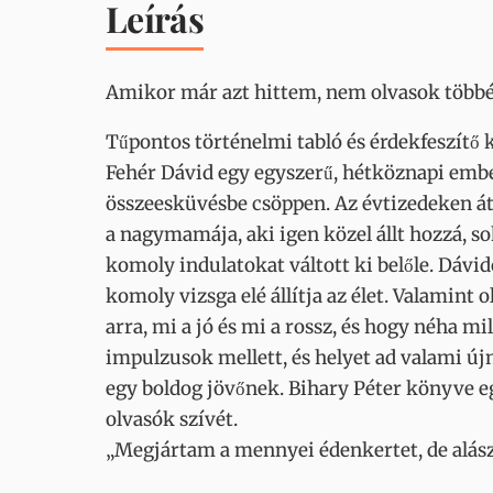
Leírás
Amikor már azt hittem, nem olvasok többé 
Tűpontos történelmi tabló és érdekfeszítő
Fehér Dávid egy egyszerű, hétköznapi ember
összeesküvésbe csöppen. Az évtizedeken át
a nagymamája, aki igen közel állt hozzá, s
komoly indulatokat váltott ki belőle. Dáv
komoly vizsga elé állítja az élet. Valamint 
arra, mi a jó és mi a rossz, és hogy néha m
impulzusok mellett, és helyet ad valami új
egy boldog jövőnek. Bihary Péter könyve eg
olvasók szívét.
„Megjártam a mennyei édenkertet, de alász