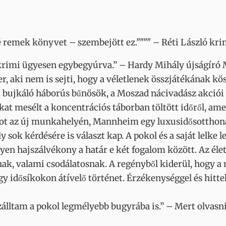
remek könyvet – szembejött ez."""" – Réti László kri
 krimi ügyesen egybegyúrva.” – Hardy Mihály újságíró
, aki nem is sejti, hogy a véletlenek összjátékának k
 bujkáló háborús bűnösök, a Moszad nácivadász akciói 
okat mesélt a koncentrációs táborban töltött időről, a
idot az új munkahelyén, Mannheim egy luxusidősotthon
oly sok kérdésére is választ kap. A pokol és a saját lelk
ilyen hajszálvékony a határ e két fogalom között. Az éle
nak, valami csodálatosnak. A regényből kiderül, hogy a
y idősíkokon átívelő történet. Érzékenységgel és hittel
álltam a pokol legmélyebb bugyrába is.” – Mert olvasn