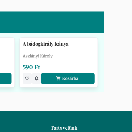
A bádogkirály leánya
Aszlányi Károly
590 Ft
Kosárba
Tarts velünk