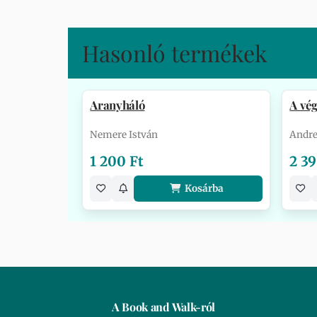
Hasonló termékek
Aranyháló
A vég
Nemere István
Andre
1 200 Ft
2 39
Kosárba
A Book and Walk-ról