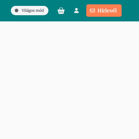
Hírlevél
Világos mód