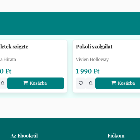
letek szigete
Pokoli szolgálat
a Hirata
Vivien Holloway
0 Ft
1 990 Ft
Kosárba
Kosárba
Az Ebookról
Fiókom