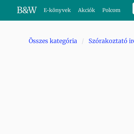
B
&
W
E-könyvek
Akciók
Polcom
Összes kategória
Szórakoztató i