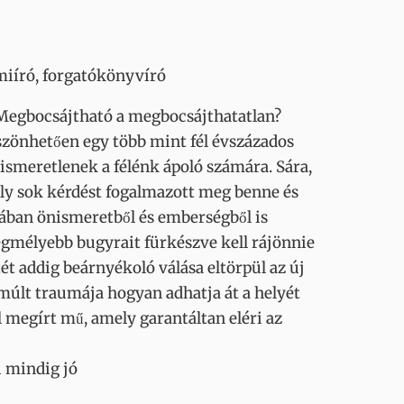
miíró, forgatókönyvíró
 Megbocsájtható a megbocsájthatatlan?
öszönhetően egy több mint fél évszázados
ismeretlenek a félénk ápoló számára. Sára,
mely sok kérdést fogalmazott meg benne és
ában önismeretből és emberségből is
e legmélyebb bugyrait fürkészve kell rájönnie
tét addig beárnyékoló válása eltörpül az új
 múlt traumája hogyan adhatja át a helyét
 megírt mű, amely garantáltan eléri az
i mindig jó