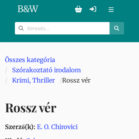
B
&
W
Összes kategória
Szórakoztató irodalom
Krimi, Thriller
Rossz vér
Rossz vér
Szerző(k):
E. O. Chirovici