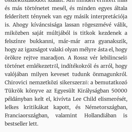
összekuszálódott szálait. Ám minden érintett más
és más történetet mesél, és minden egyes általa
felderített ténynek van egy másik interpretációja
is. Ahogy kíváncsisága lassan rögeszmévé válik,
miközben saját múltjából is titkok kezdenek a
felszínre bukkanni, már-már arra gyanakszik,
hogy az igazságot valaki olyan mélyre ásta el, hogy
örökre rejtve maradjon. A Rossz vér lebilincselő
történet emlékezetről, indítékokról és arról, hogy
valójában milyen keveset tudunk önmagunkról.
Chirovici nemzetközi sikerszerző: a bemutatkozó
Tükrök könyve az Egyesült Királyságban 50000
példányban kelt el, kivívta Lee Child elismerését,
lelkes kritikákat kapott, és Németországban,
Franciaországban, valamint Hollandiában is
bestseller lett.