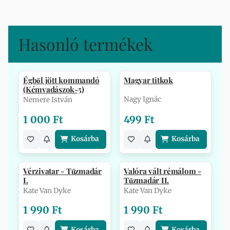
Hasonló termékek
Égből jött kommandó
Magyar titkok
(Kémvadászok-5)
Nagy Ignác
Nemere István
1 000 Ft
499 Ft
Kosárba
Kosárba
Vérzivatar - Tűzmadár
Valóra vált rémálom -
I.
Tűzmadár II.
Kate Van Dyke
Kate Van Dyke
1 990 Ft
1 990 Ft
Kosárba
Kosárba