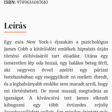
ISBN:
9789634067610
Leírás
Egy esős New York-i éjszakán a pszichológus
James Cobb a kitörlődött emlékek hipnózis útján
történő előhívásáról tart előadást. Utána egy
ismeretlen lép oda hozzá, egy halálos beteg férfi,
aki negyven évvel azelőtt egy párizsi
hotelszobában egy meggyilkolt nő mellett ébredt,
és a leghalványabb emléke sem maradt arról, hogy
mi történhetett. De most muszáj megtudnia az
igazságot. A kíváncsivá tett James elkezdi
kibogozni egy több évtizedes rejtély