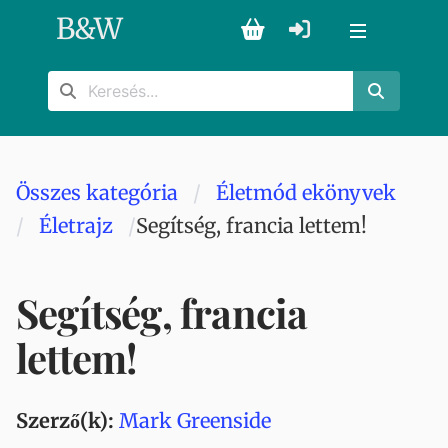
B
&
W
Összes kategória
Életmód ekönyvek
Életrajz
Segítség, francia lettem!
Segítség, francia
lettem!
Szerző(k):
Mark Greenside