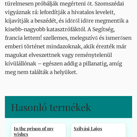
türelmesen próbálják megérteni őt. Szomszédai
vigyáznak rá: lefordítják a hivatalos leveleit,
kijavítják a beszédét, és időről időre megmentik a
kisebb-nagyobb katasztrófáktól. A Segítség,
francia lettem! szellemes, melegszívű és ismerősen
emberi történet mindazoknak, akik érezték már
magukat elveszettnek vagy reménytelenül
kívülállónak – egészen addig a pillanatig, amíg
meg nem találták a helyüket.
Hasonló termékek
In the prison of my
Szilvási Lajos
wishes