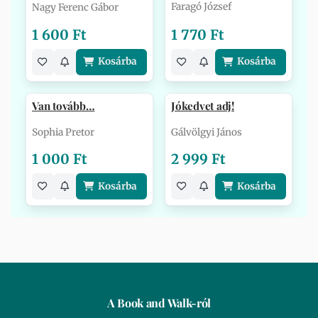
Faragó József
Nagy Ferenc Gábor
1 600 Ft
1 770 Ft
Kosárba
Kosárba
Van tovább…
Jókedvet adj!
Sophia Pretor
Gálvölgyi János
1 000 Ft
2 999 Ft
Kosárba
Kosárba
A Book and Walk-ról