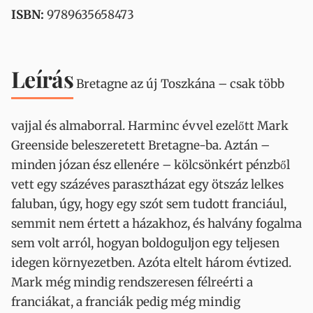
ISBN:
9789635658473
Leírás
Bretagne az új Toszkána – csak több
vajjal és almaborral. Harminc évvel ezelőtt Mark
Greenside beleszeretett Bretagne-ba. Aztán –
minden józan ész ellenére – kölcsönkért pénzből
vett egy százéves parasztházat egy ötszáz lelkes
faluban, úgy, hogy egy szót sem tudott franciául,
semmit nem értett a házakhoz, és halvány fogalma
sem volt arról, hogyan boldoguljon egy teljesen
idegen környezetben. Azóta eltelt három évtized.
Mark még mindig rendszeresen félreérti a
franciákat, a franciák pedig még mindig