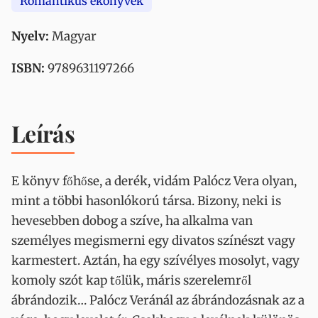
Romantikus ekönyvek
Nyelv:
Magyar
ISBN:
9789631197266
Leírás
E könyv főhőse, a derék, vidám Palócz Vera olyan,
mint a többi hasonlókorú társa. Bizony, neki is
hevesebben dobog a szíve, ha alkalma van
személyes megismerni egy divatos színészt vagy
karmestert. Aztán, ha egy szívélyes mosolyt, vagy
komoly szót kap tőlük, máris szerelemről
ábrándozik… Palócz Veránál az ábrándozásnak az a