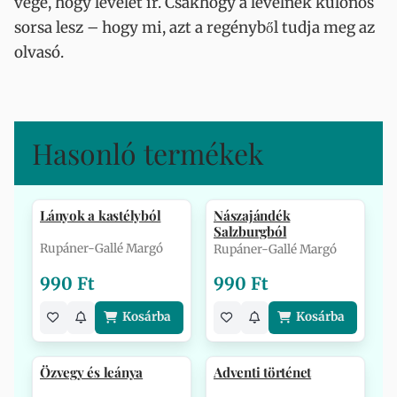
vége, hogy levelet ír. Csakhogy a levélnek különös
sorsa lesz – hogy mi, azt a regényből tudja meg az
olvasó.
Hasonló termékek
Lányok a kastélyból
Nászajándék
Salzburgból
Rupáner-Gallé Margó
Rupáner-Gallé Margó
990 Ft
990 Ft
Kosárba
Kosárba
Özvegy és leánya
Adventi történet