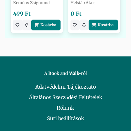
Kemény Zsigmond
Helstáb Ákos
499 Ft
0 Ft
Kosárba
Kosárba
A Book and Walk-ról
Adatvédelmi Tájékoztató
Általános Szerződési Feltételek
Rólunk
Süti beállítások