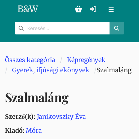
B
&
W
Összes kategória
Képregények
Gyerek, ifjúsági ekönyvek
Szalmaláng
Szalmaláng
Szerző(k):
Janikovszky Éva
Kiadó:
Móra