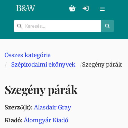
B
&
W
Összes kategória
Szépirodalmi ekönyvek
Szegény párák
Szegény párák
Szerző(k):
Alasdair Gray
Kiadó:
Álomgyár Kiadó