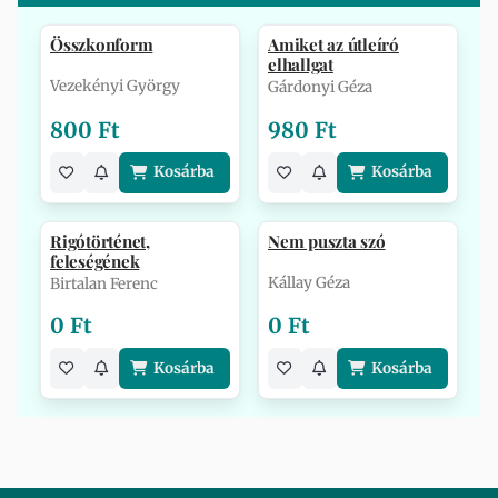
Összkonform
Amiket az útleíró
elhallgat
Vezekényi György
Gárdonyi Géza
800 Ft
980 Ft
Kosárba
Kosárba
Rigótörténet,
Nem puszta szó
feleségének
Kállay Géza
Birtalan Ferenc
0 Ft
0 Ft
Kosárba
Kosárba