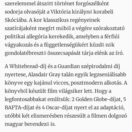
szerelemmel átszőtt történet forgószélként
sodorja olvasóját a Viktória királynő korabeli
Skóciába. A kor klasszikus regényeinek
szatírájaként megírt műből a végére szórakoztató
politikai allegória kerekedik, amelyben a férfiúi
vágyakozás és a függetlenségükért küzdő nők
gondolatébresztő összecsapását tárja elénk az író.
A Whitebread-díj és a Guardian szépirodalmi díj
nyertese, Alasdair Gray talán egyik legzseniálisabb
könyve egy kajánul vicces, posztmodern alkotás. A
könyvből készült film világsiker lett. Hogy a
legfontosabbakat említsük: 2 Golden Globe-díjat, 5
BAFTA-díjat és 4 Oscar-díjat nyert el az adaptáció,
utóbbi két elismerésben részesült a filmen dolgozó
magyar berendező is.