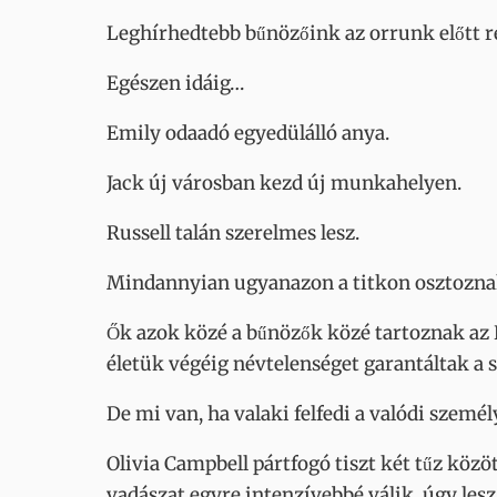
Leghírhedtebb bűnözőink az orrunk előtt r
Egészen idáig…
Emily odaadó egyedülálló anya.
Jack új városban kezd új munkahelyen.
Russell talán szerelmes lesz.
Mindannyian ugyanazon a titkon osztozna
Ők azok közé a bűnözők közé tartoznak az 
életük végéig névtelenséget garantáltak a 
De mi van, ha valaki felfedi a valódi szemé
Olivia Campbell pártfogó tiszt két tűz közöt
vadászat egyre intenzívebbé válik, úgy lesz