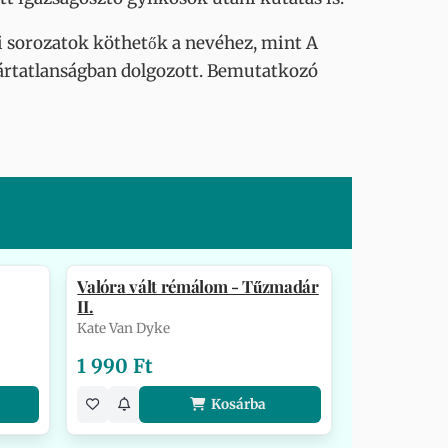
i sorozatok köthetők a nevéhez, mint A
 ártatlanságban dolgozott. Bemutatkozó
Valóra vált rémálom - Tűzmadár
II.
Kate Van Dyke
1 990 Ft
Kosárba