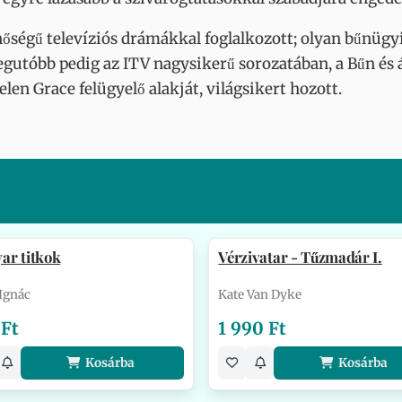
nőségű televíziós drámákkal foglalkozott; olyan bűnügy
legutóbb pedig az ITV nagysikerű sorozatában, a Bűn és
elen Grace felügyelő alakját, világsikert hozott.
ar titkok
Vérzivatar - Tűzmadár I.
Ignác
Kate Van Dyke
 Ft
1 990 Ft
Kosárba
Kosárba