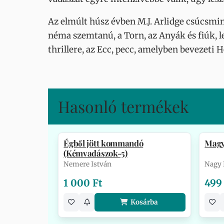
Az elmúlt húsz évben M.J. Arlidge csúcsmi
néma szemtanú, a Torn, az Anyák és fiúk, 
thrillere, az Ecc, pecc, amelyben bevezeti H
Hasonló termékek
Égből jött kommandó
Magy
(Kémvadászok-5)
Nemere István
Nagy 
1 000 Ft
499
Kosárba