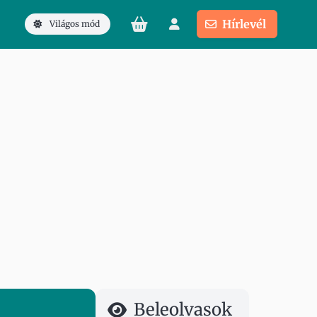
Hírlevél
Világos mód
Beleolvasok