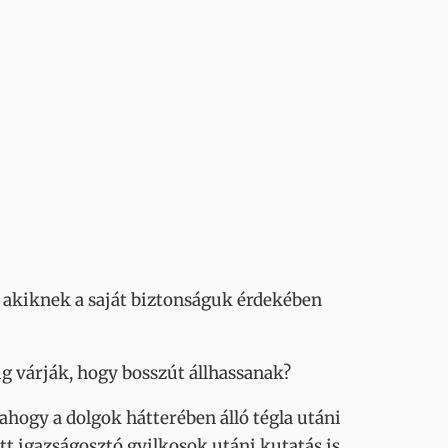
 akiknek a saját biztonságuk érdekében
lig várják, hogy bosszút állhassanak?
 ahogy a dolgok hátterében álló tégla utáni
tt igazságosztó gyilkosok utáni kutatás is.