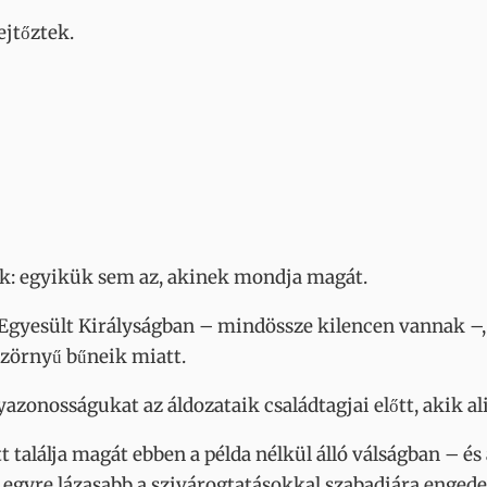
ejtőztek.
k: egyikük sem az, akinek mondja magát.
Egyesült Királyságban – mindössze kilencen vannak –,
szörnyű bűneik miatt.
lyazonosságukat az áldozataik családtagjai előtt, akik a
t találja magát ebben a példa nélkül álló válságban – és
 egyre lázasabb a szivárogtatásokkal szabadjára engede