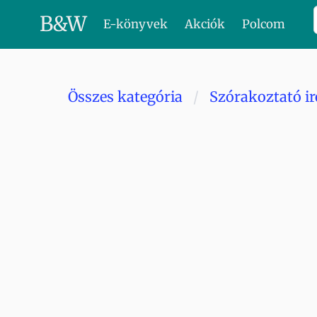
B
&
W
E-könyvek
Akciók
Polcom
Összes kategória
Szórakoztató i