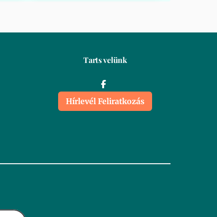
Tarts velünk
Hírlevél Feliratkozás