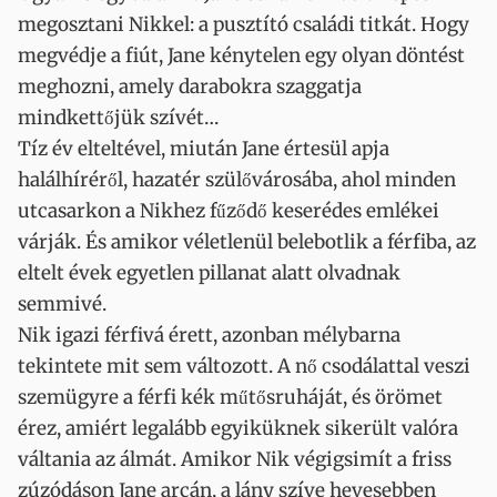
megosztani Nikkel: a pusztító családi titkát. Hogy
megvédje a fiút, Jane kénytelen egy olyan döntést
meghozni, amely darabokra szaggatja
mindkettőjük szívét…
Tíz év elteltével, miután Jane értesül apja
halálhíréről, hazatér szülővárosába, ahol minden
utcasarkon a Nikhez fűződő keserédes emlékei
várják. És amikor véletlenül belebotlik a férfiba, az
eltelt évek egyetlen pillanat alatt olvadnak
semmivé.
Nik igazi férfivá érett, azonban mélybarna
tekintete mit sem változott. A nő csodálattal veszi
szemügyre a férfi kék műtősruháját, és örömet
érez, amiért legalább egyiküknek sikerült valóra
váltania az álmát. Amikor Nik végigsimít a friss
zúzódáson Jane arcán, a lány szíve hevesebben