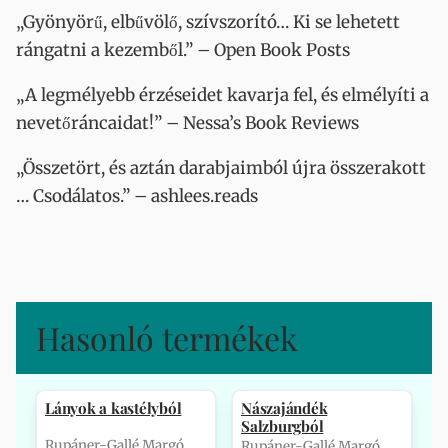
„Gyönyörű, elbűvölő, szívszorító… Ki se lehetett
rángatni a kezemből.” – Open Book Posts
„A legmélyebb érzéseidet kavarja fel, és elmélyíti a
nevetőráncaidat!” – Nessa’s Book Reviews
„Összetört, és aztán darabjaimból újra összerakott
… Csodálatos.” – ashlees.reads
Hasonló termékek
Lányok a kastélyból
Nászajándék
Salzburgból
Rupáner-Gallé Margó
Rupáner-Gallé Margó