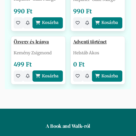
990 Ft
990 Ft
Kosárba
Kosárba
Özvegy és leánya
Adventi történet
Kemény Zsigmond
Helstáb Ákos
499 Ft
0 Ft
Kosárba
Kosárba
A Book and Walk-ról