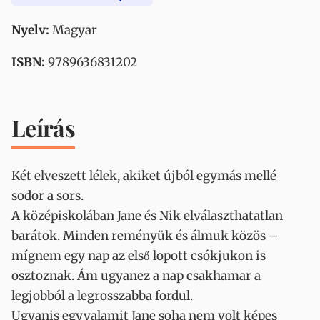
Nyelv:
Magyar
ISBN:
9789636831202
Leírás
Két elveszett lélek, akiket újból egymás mellé
sodor a sors.
A középiskolában Jane és Nik elválaszthatatlan
barátok. Minden reményük és álmuk közös –
mígnem egy nap az első lopott csókjukon is
osztoznak. Ám ugyanez a nap csakhamar a
legjobból a legrosszabba fordul.
Ugyanis egyvalamit Jane soha nem volt képes