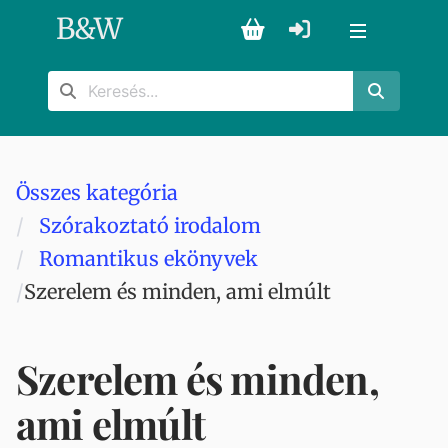
B
&
W
Összes kategória
Szórakoztató irodalom
Romantikus ekönyvek
Szerelem és minden, ami elmúlt
Szerelem és minden,
ami elmúlt