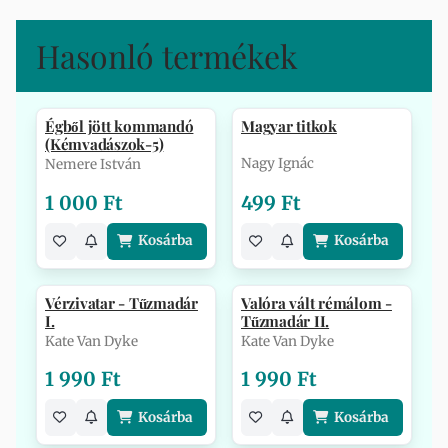
Hasonló termékek
Égből jött kommandó
Magyar titkok
(Kémvadászok-5)
Nagy Ignác
Nemere István
1 000 Ft
499 Ft
Kosárba
Kosárba
Vérzivatar - Tűzmadár
Valóra vált rémálom -
I.
Tűzmadár II.
Kate Van Dyke
Kate Van Dyke
1 990 Ft
1 990 Ft
Kosárba
Kosárba