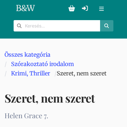
B
&
W
Összes kategória
Szórakoztató irodalom
Krimi, Thriller
Szeret, nem szeret
Szeret, nem szeret
Helen Grace 7.