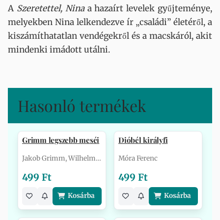
A
Szeretettel, Nina
a hazaírt levelek gyűjteménye,
melyekben Nina lelkendezve ír „családi” életéről, a
kiszámíthatatlan vendégekről és a macskáról, akit
mindenki imádott utálni.
Hasonló termékek
Grimm legszebb meséi
Dióbél királyfi
Jakob Grimm, Wilhelm Grimm
Móra Ferenc
499 Ft
499 Ft
Kosárba
Kosárba