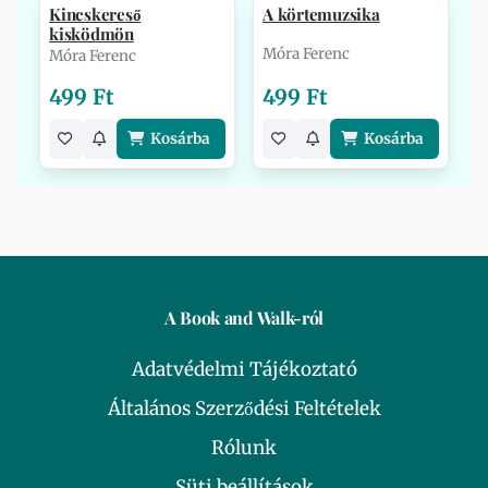
Kincskereső
A körtemuzsika
kisködmön
Móra Ferenc
Móra Ferenc
499 Ft
499 Ft
Kosárba
Kosárba
A Book and Walk-ról
Adatvédelmi Tájékoztató
Általános Szerződési Feltételek
Rólunk
Süti beállítások