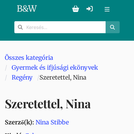
B
&
W
Összes kategória
Gyermek és ifjúsági ekönyvek
Regény
Szeretettel, Nina
Szeretettel, Nina
Szerző(k):
Nina Stibbe