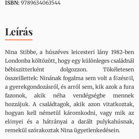
ISBN:
9789634063544
Leírás
Nina Stibbe, a húszéves leicesteri lány 1982-ben
Londonba költözött, hogy egy különleges családnál
bébiszitterként dolgozzon. Tökéletesen
összeillettek: Ninának fogalma sem volt a főzésről,
a gyerekgondozásról, és arról sem, kik azok a fura
fazonok, akik néha vendégségbe mennek
hozzájuk. A családtagok, akik azon vitatkoztak,
hogyan kell németül káromkodni, vagy mik az
előnyei és a hátrányai a darált pulykahúsnak,
remekül szórakoztak Nina ügyetlenkedésein.