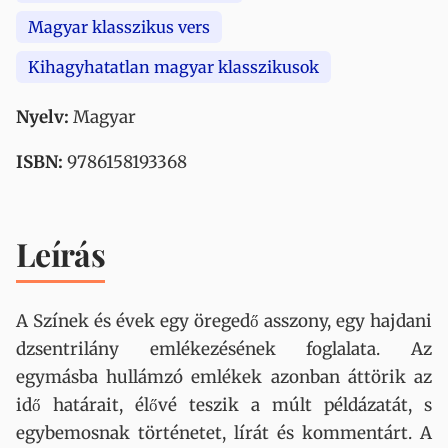
Magyar klasszikus vers
Kihagyhatatlan magyar klasszikusok
Nyelv:
Magyar
ISBN:
9786158193368
Leírás
A ​Színek és évek egy öregedő asszony, egy hajdani
dzsentrilány emlékezésének foglalata. Az
egymásba hullámzó emlékek azonban áttörik az
idő határait, élővé teszik a múlt példázatát, s
egybemosnak történetet, lírát és kommentárt. A