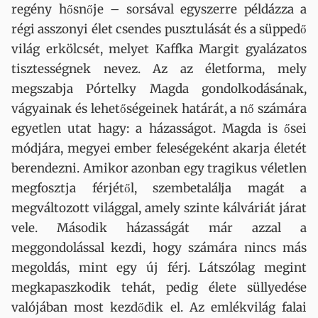
regény hősnője – sorsával egyszerre példázza a
régi asszonyi élet csendes pusztulását és a süppedő
világ erkölcsét, melyet Kaffka Margit gyalázatos
tisztességnek nevez. Az az életforma, mely
megszabja Pórtelky Magda gondolkodásának,
vágyainak és lehetőségeinek határát, a nő számára
egyetlen utat hagy: a házasságot. Magda is ősei
módjára, megyei ember feleségeként akarja életét
berendezni. Amikor azonban egy tragikus véletlen
megfosztja férjétől, szembetalálja magát a
megváltozott világgal, amely szinte kálváriát járat
vele. Második házasságát már azzal a
meggondolással kezdi, hogy számára nincs más
megoldás, mint egy új férj. Látszólag megint
megkapaszkodik tehát, pedig élete süllyedése
valójában most kezdődik el. Az emlékvilág falai