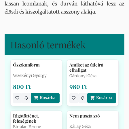
lassan leomlanak, és durván láthatóvá lesz az
élősdi és kiszolgáltatott asszony alakja.
Hasonló termékek
Összkonform
Amiket az útleíró
elhallgat
Vezekényi György
Gárdonyi Géza
800 Ft
980 Ft
Kosárba
Kosárba
Rigótörténet,
Nem puszta szó
feleségének
Kállay Géza
Birtalan Ferenc