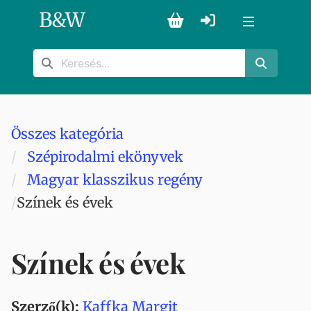
B
&
W
Összes kategória
Szépirodalmi ekönyvek
Magyar klasszikus regény
Színek és évek
Színek és évek
Szerző(k):
Kaffka Margit