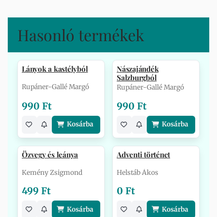
Hasonló termékek
Lányok a kastélyból
Nászajándék
Salzburgból
Rupáner-Gallé Margó
Rupáner-Gallé Margó
990 Ft
990 Ft
Kosárba
Kosárba
Özvegy és leánya
Adventi történet
Kemény Zsigmond
Helstáb Ákos
499 Ft
0 Ft
Kosárba
Kosárba