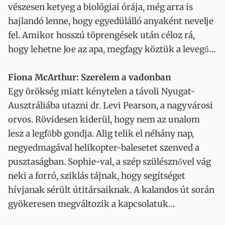
vészesen ketyeg a biológiai órája, még arra is
hajlandó lenne, hogy egyedülálló anyaként nevelje
fel. Amikor hosszú töprengések után céloz rá,
hogy lehetne Joe az apa, megfagy köztük a levegő…
Fiona McArthur: Szerelem a vadonban
Egy örökség miatt kénytelen a távoli Nyugat-
Ausztráliába utazni dr. Levi Pearson, a nagyvárosi
orvos. Rövidesen kiderül, hogy nem az unalom
lesz a legfőbb gondja. Alig telik el néhány nap,
negyedmagával helikopter-balesetet szenved a
pusztaságban. Sophie-val, a szép szülésznővel vág
neki a forró, sziklás tájnak, hogy segítséget
hívjanak sérült útitársaiknak. A kalandos út során
gyökeresen megváltozik a kapcsolatuk…