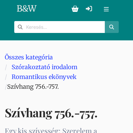
B
&
W
Összes kategória
Szórakoztató irodalom
Romantikus ekönyvek
Szívhang 756.-757.
Szívhang 756.-757.
Egy kis szívesség; Szerelem a