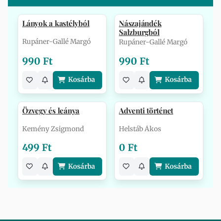
Lányok a kastélyból
Nászajándék
Salzburgból
Rupáner-Gallé Margó
Rupáner-Gallé Margó
990 Ft
990 Ft
Kosárba
Kosárba
Özvegy és leánya
Adventi történet
Kemény Zsigmond
Helstáb Ákos
499 Ft
0 Ft
Kosárba
Kosárba