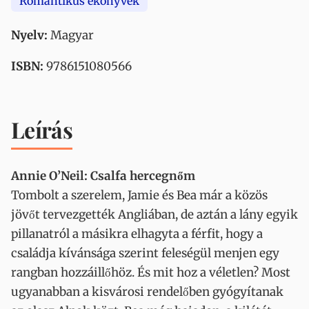
Romantikus ekönyvek
Nyelv:
Magyar
ISBN:
9786151080566
Leírás
Annie O’Neil: Csalfa hercegnőm
Tombolt a szerelem, Jamie és Bea már a közös
jövőt tervezgették Angliában, de aztán a lány egyik
pillanatról a másikra elhagyta a férfit, hogy a
családja kívánsága szerint feleségül menjen egy
rangban hozzáillőhöz. És mit hoz a véletlen? Most
ugyanabban a kisvárosi rendelőben gyógyítanak