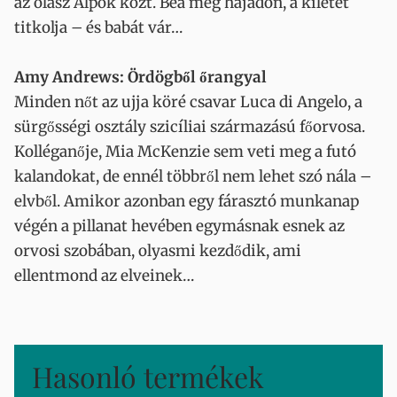
az olasz Alpok közt. Bea még hajadon, a kilétét
titkolja – és babát vár…
Amy Andrews: Ördögből őrangyal
Minden nőt az ujja köré csavar Luca di Angelo, a
sürgősségi osztály szicíliai származású főorvosa.
Kolléganője, Mia McKenzie sem veti meg a futó
kalandokat, de ennél többről nem lehet szó nála –
elvből. Amikor azonban egy fárasztó munkanap
végén a pillanat hevében egymásnak esnek az
orvosi szobában, olyasmi kezdődik, ami
ellentmond az elveinek…
Hasonló termékek