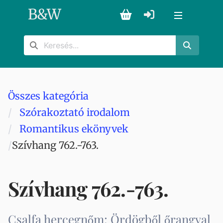
B
&
W
Összes kategória
Szórakoztató irodalom
Romantikus ekönyvek
Szívhang 762.-763.
Szívhang 762.-763.
Csalfa hercegnőm; Ördögből őrangyal