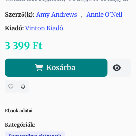
Szerző(k):
Amy Andrews
,
Annie O’Neil
Kiadó:
Vinton Kiadó
3 399 Ft
Kosárba
Ebook adatai
Kategóriák: