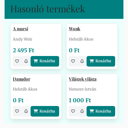
Hasonló termékek
A marsi
Wonk
Andy Weir
Helstáb Ákos
2 495 Ft
0 Ft
Kosárba
Kosárba
Danador
Világok világa
Helstáb Ákos
Nemere István
0 Ft
1 000 Ft
Kosárba
Kosárba