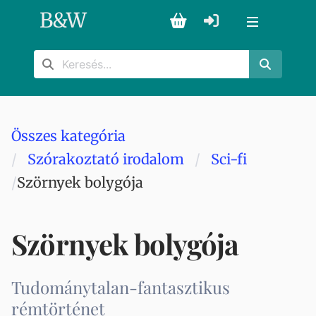
B
&
W
Összes kategória
Szórakoztató irodalom
Sci-fi
Szörnyek bolygója
Szörnyek bolygója
Tudománytalan-fantasztikus
rémtörténet