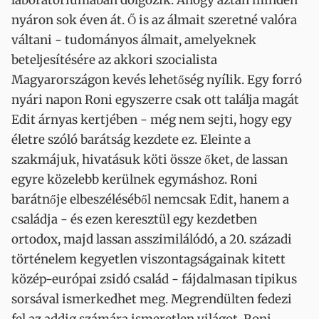
laboratóriumában dolgozik. Ahogy aztán minden
nyáron sok éven át. Ő is az álmait szeretné valóra
váltani - tudományos álmait, amelyeknek
beteljesítésére az akkori szocialista
Magyarországon kevés lehetőség nyílik. Egy forró
nyári napon Roni egyszerre csak ott találja magát
Edit árnyas kertjében - még nem sejti, hogy egy
életre szóló barátság kezdete ez. Eleinte a
szakmájuk, hivatásuk köti össze őket, de lassan
egyre közelebb kerülnek egymáshoz. Roni
barátnője elbeszéléséből nemcsak Edit, hanem a
családja - és ezen keresztül egy kezdetben
ortodox, majd lassan asszimilálódó, a 20. századi
történelem kegyetlen viszontagságainak kitett
közép-európai zsidó család - fájdalmasan tipikus
sorsával ismerkedhet meg. Megrendülten fedezi