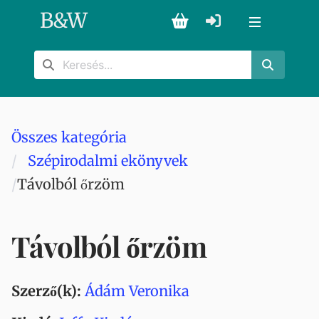
B
&
W
Összes kategória
Szépirodalmi ekönyvek
Távolból őrzöm
Távolból őrzöm
Szerző(k):
Ádám Veronika