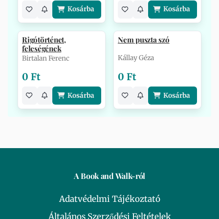
Kosárba
Kosárba
Rigótörténet,
Nem puszta szó
feleségének
Kállay Géza
Birtalan Ferenc
0 Ft
0 Ft
Kosárba
Kosárba
A Book and Walk-ról
Adatvédelmi Tájékoztató
Általános Szerződési Feltételek