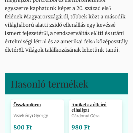
megrajzolt portréiból és élettörténeteiből
egyszerre kaphatunk képet a 20. század első
felének Magyarországáról, többek közt a második
világháború alatti zsidó ellenállás egy kevéssé
ismert fejezetéről, a rendszerváltás előtti és utáni
értelmiségi létről és az amerikai felső középosztály
életéről. Világok találkozásának lehetünk tanúi.
Hasonló termékek
Összkonform
Amiket az útleíró
elhallgat
Vezekényi György
Gárdonyi Géza
800 Ft
980 Ft