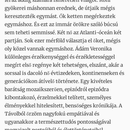
fel az addig számára ismeretlen világot. Roni
gyökerei máshonnan erednek, de útjaik mégis
keresztezték egymást. Ők ketten megérkeztek
egymáshoz. És ezt az immár örökre szóló búcsú
sem teheti semmissé. Két nő az Atlanti-óceán két
partján. Sok ezer mérföld választja el őket, mégis
oly közel vannak egymáshoz. Ádám Veronika
különleges érzékenységgel és érzékletességgel
megírt első regénye két tehetséges, elszánt, akár a
sorssal is dacoló nő évtizedeken, kontinenseken és
generációkon átívelő története. Egy kivételes
barátság mozaikszerűen, epizódról epizódra
kibontakozó, érzelmekkel telített, személyes
élményekkel hitelesített, bensőséges krónikája. A
Távolból őrzöm nagyfokú empátiával és
ugyanakkor a természettudós pontosságával