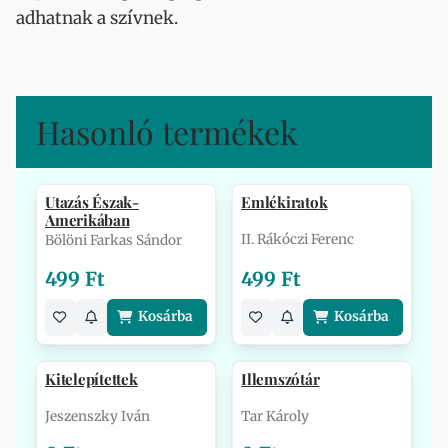
adhatnak a szívnek.
Hasonló termékek
Utazás Észak-
Emlékiratok
Amerikában
II. Rákóczi Ferenc
Bölöni Farkas Sándor
499 Ft
499 Ft
Kosárba
Kosárba
Kitelepítettek
Illemszótár
Jeszenszky Iván
Tar Károly