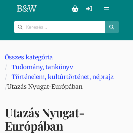
B
&
W
Összes kategória
Tudomány, tankönyv
Történelem, kultúrtörténet, néprajz
Utazás Nyugat-Európában
Utazás Nyugat-
Európában