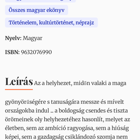
Összes magyar ekönyv
Történelem, kultúrtörténet, néprajz
Nyelv:
Magyar
ISBN:
9632076990
Leírás
Az a helyhezet, midőn valaki a maga
gyönyörűségére s tanuságára messze és mívelt
országokba indul ... a boldogság csendes és tiszta
örömeinek oly helyhezetéhez hasonlít, melyet az
életben, sem az ambíció ragyogása, sem a hiúság
képei, sem a gazdagság csiklándozó szomja nem