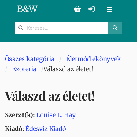
B
&
W
Összes kategória
Életmód ekönyvek
Ezoteria
Válaszd az életet!
Válaszd az életet!
Szerző(k):
Louise L. Hay
Kiadó:
Édesvíz Kiadó