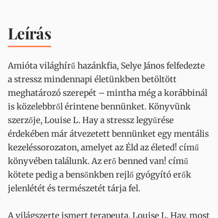
Leírás
Amióta világhírű hazánkfia, Selye János felfedezte
a stressz mindennapi életünkben betöltött
meghatározó szerepét – mintha még a korábbinál
is közelebbről érintene bennünket. Könyvünk
szerzője, Louise L. Hay a stressz legyűrése
érdekében már átvezetett bennünket egy mentális
kezeléssorozaton, amelyet az Éld az életed! című
könyvében találunk. Az erő benned van! című
kötete pedig a bensőnkben rejlő gyógyító erők
jelenlétét és természetét tárja fel.
A világszerte ismert terapeuta, Louise L. Hay, most