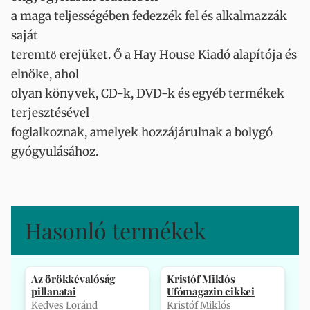
a maga teljességében fedezzék fel és alkalmazzák
saját
teremtő erejüket. Ő a Hay House Kiadó alapítója és
elnöke, ahol
olyan könyvek, CD-k, DVD-k és egyéb termékek
terjesztésével
foglalkoznak, amelyek hozzájárulnak a bolygó
gyógyulásához.
Hasonló termékek
Az örökkévalóság
Kristóf Miklós
pillanatai
Ufómagazin cikkei
Kedves Loránd
Kristóf Miklós