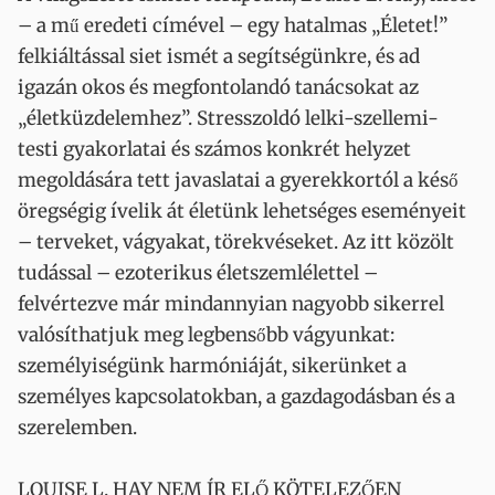
– a mű eredeti címével – egy hatalmas „Életet!”
felkiáltással siet ismét a segítségünkre, és ad
igazán okos és megfontolandó tanácsokat az
„életküzdelemhez”. Stresszoldó lelki-szellemi-
testi gyakorlatai és számos konkrét helyzet
megoldására tett javaslatai a gyerekkortól a késő
öregségig ívelik át életünk lehetséges eseményeit
– terveket, vágyakat, törekvéseket. Az itt közölt
tudással – ezoterikus életszemlélettel –
felvértezve már mindannyian nagyobb sikerrel
valósíthatjuk meg legbensőbb vágyunkat:
személyiségünk harmóniáját, sikerünket a
személyes kapcsolatokban, a gazdagodásban és a
szerelemben.
LOUISE L. HAY NEM ÍR ELŐ KÖTELEZŐEN