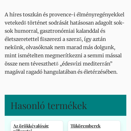
A híres toszkán és provence-i élményregényekkel
vetekedő történet sodrását hatásosan adagolt sok-
sok humorral, gasztronómiai kalanddal és
életszeretettel fűszerezi a szerző, így aztán
nekünk, olvasóknak nem marad más dolgunk,
mint ismételten megmerítkezni a semmi mással
össze nem téveszthető „édesvízi mediterrán”
magával ragadó hangulatában és életérzésében.
Hasonló termékek
Az örökkévalóság
Tüköremberek