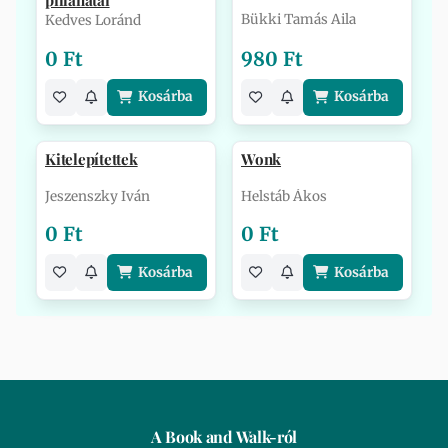
pillanatai
Bükki Tamás Aila
Kedves Loránd
0 Ft
980 Ft
Kosárba
Kosárba
Kitelepítettek
Wonk
Jeszenszky Iván
Helstáb Ákos
0 Ft
0 Ft
Kosárba
Kosárba
A Book and Walk-ról