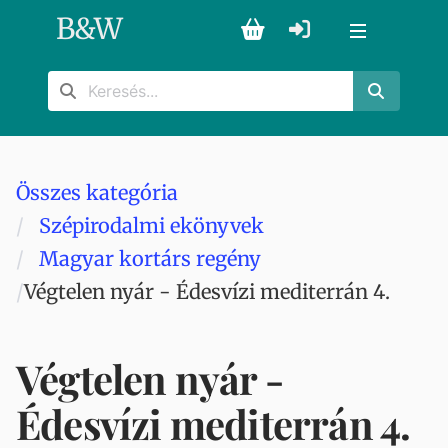
B
&
W
Összes kategória
Szépirodalmi ekönyvek
Magyar kortárs regény
Végtelen nyár - Édesvízi mediterrán 4.
Végtelen nyár -
Édesvízi mediterrán 4.