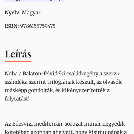
Nyelv:
Magyar
ISBN:
9786155759475
Leírás
Noha a Balaton-felvidéki családregény a szerző
szándéka szerint trilógiának készült, az olvasók
másképp gondolták, és kikényszerítették a
folytatást!
Az Édesvízi mediterrán-sorozat immár negyedik
kötetében azonban ahelyett, hogy kisimulnának a