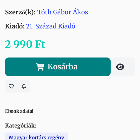
Szerző(k):
Tóth Gábor Ákos
Kiadó:
21. Század Kiadó
2 990 Ft
Kosárba
Ebook adatai
Kategóriák:
Magyar kortárs regény