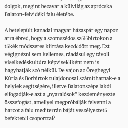
dolgok, megint bezavar a külvilág az aprócska
Balaton-felvidéki falu életébe.
A betelepült kanadai magyar házaspár egy napon
arra ébred, hogy a szomszédos szőlőbirtokon a
tőkék módszeres kiirtása kezdődött meg. Ezt
végignézni sem kellemes, ráadásul egy távoli
viselkedéskultúra képviselőiként nem is
hagyhatják szó nélkül. De vajon az Öreghegyi
Kúria és Borbirtok tulajdonosai számíthatnak-e a
helyiek segítségére, illetve Balatonszépe lakói
elfogadják-e azt a „nyaralósok” kezdeményezte
összefogást, amellyel megpróbálják felvenni a
harcot a falu mediterrán báját veszélyeztető
befektetői csoporttal?