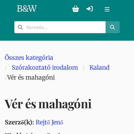
B
&
W
Összes kategória
Szórakoztató irodalom
Kaland
Vér és mahagóni
Vér és mahagóni
Szerző(k):
Rejtő Jenő