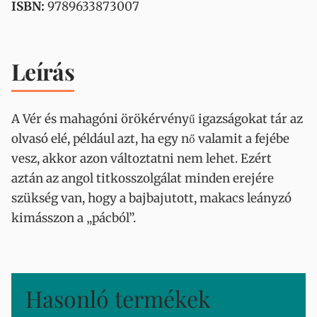
ISBN:
9789633873007
Leírás
A Vér és mahagóni örökérvényű igazságokat tár az
olvasó elé, például azt, ha egy nő valamit a fejébe
vesz, akkor azon változtatni nem lehet. Ezért
aztán az angol titkosszolgálat minden erejére
szükség van, hogy a bajbajutott, makacs leányzó
kimásszon a „pácból”.
Hasonló termékek