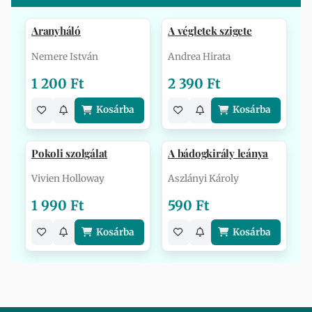
Aranyháló
A végletek szigete
Nemere István
Andrea Hirata
1 200 Ft
2 390 Ft
Kosárba
Kosárba
Pokoli szolgálat
A bádogkirály leánya
Vivien Holloway
Aszlányi Károly
1 990 Ft
590 Ft
Kosárba
Kosárba