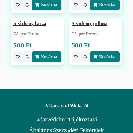
Kosárba
Kosárba
A sárkány harca
A sárkány pallosa
Gáspár Ferenc
Gáspár Ferenc
500 Ft
500 Ft
Kosárba
Kosárba
A Book and Walk-ról
Adatvédelmi Tájékoztató
Általános Szerződési Feltételek