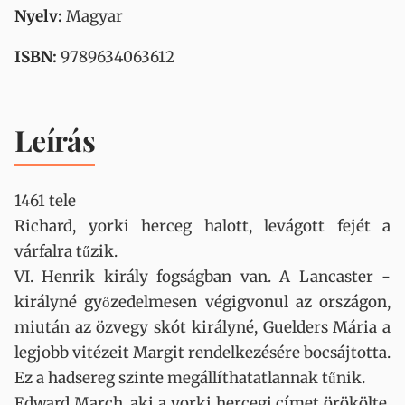
Nyelv:
Magyar
ISBN:
9789634063612
Leírás
1461 tele
Richard, yorki herceg halott, levágott fejét a
várfalra tűzik.
VI. Henrik király fogságban van. A Lancaster -
királyné győzedelmesen végigvonul az országon,
miután az özvegy skót királyné, Guelders Mária a
legjobb vitézeit Margit rendelkezésére bocsájtotta.
Ez a hadsereg szinte megállíthatatlannak tűnik.
Edward March, aki a yorki hercegi címet örökölte,