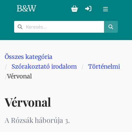
B
&
W
Összes kategória
Szórakoztató irodalom
Történelmi
Vérvonal
Vérvonal
A Rózsák háborúja 3.