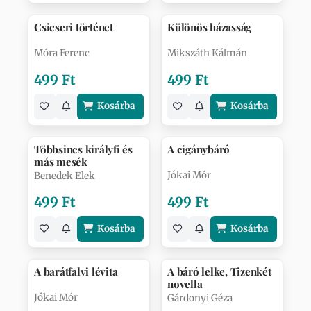
Csicseri történet
Különös házasság
Móra Ferenc
Mikszáth Kálmán
499 Ft
499 Ft
Kosárba
Kosárba
Többsincs királyfi és
A cigánybáró
más mesék
Jókai Mór
Benedek Elek
499 Ft
499 Ft
Kosárba
Kosárba
A barátfalvi lévita
A báró lelke, Tizenkét
novella
Jókai Mór
Gárdonyi Géza