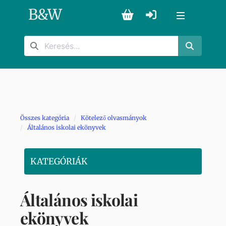
B
&
W
Összes kategória
Kötelező olvasmányok
Általános iskolai ekönyvek
KATEGÓRIÁK
Általános iskolai
ekönyvek