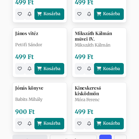
499 Ft
499 Ft
Kosárba
Kosárba
János vitéz
Mikszáth Kálmán
művei IV.
Petőfi Sándor
Mikszáth Kálmán
499 Ft
499 Ft
Kosárba
Kosárba
Jónás könyve
Kincskereső
kisködmön
Babits Mihály
Móra Ferenc
900 Ft
499 Ft
Kosárba
Kosárba