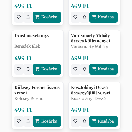
499 Ft
499 Ft
Kosárba
Kosárba
Ezüst mesekönyv
Vörösmarty Mihály
összes költeményei
Benedek Elek
Vörösmarty Mihály
499 Ft
499 Ft
Kosárba
Kosárba
Kölcsey Ferenc összes
Kosztolányi Dezső
versei
összegyűjtött versei
Kölcsey Ferenc
Kosztolányi Dezső
499 Ft
499 Ft
Kosárba
Kosárba