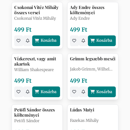
Csokonai Vitéz Mihály
Ady Endre összes
összes versei
költeményei
Csokonai Vitéz Mihály
Ady Endre
499 Ft
499 Ft
Kosárba
Kosárba
Vízkereszt, vagy amit
Grimm legszebb meséi
akartok
Jakob Grimm, Wilhelm Grimm
William Shakespeare
499 Ft
499 Ft
Kosárba
Kosárba
Petőfi Sándor összes
Lúdas Matyi
költeményei
Fazekas Mihály
Petőfi Sándor