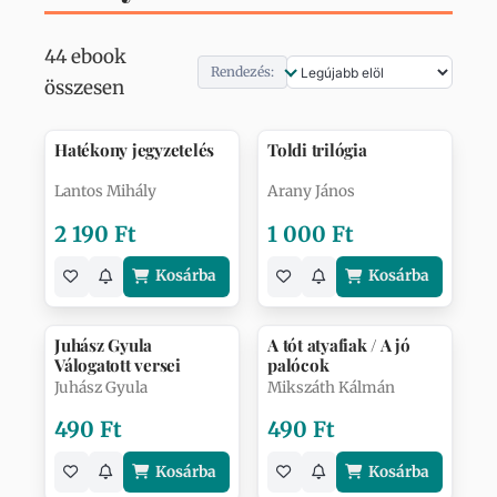
44 ebook
Rendezés:
összesen
Hatékony jegyzetelés
Toldi trilógia
Lantos Mihály
Arany János
2 190 Ft
1 000 Ft
Kosárba
Kosárba
Juhász Gyula
A tót atyafiak / A jó
Válogatott versei
palócok
Juhász Gyula
Mikszáth Kálmán
490 Ft
490 Ft
Kosárba
Kosárba