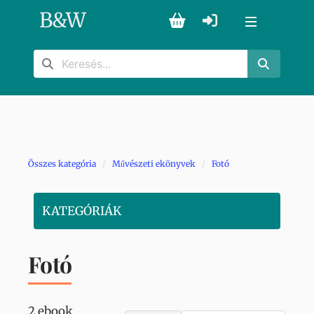
B
&
W
Összes kategória
Művészeti ekönyvek
Fotó
KATEGÓRIÁK
Fotó
2 ebook