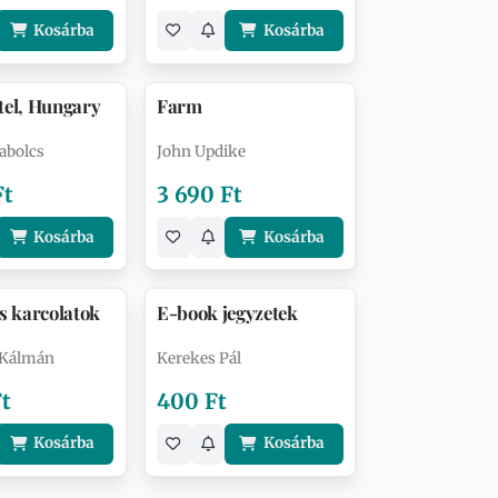
Kosárba
Kosárba
tel, Hungary
Farm
abolcs
John Updike
Ft
3 690 Ft
Kosárba
Kosárba
s karcolatok
E-book jegyzetek
 Kálmán
Kerekes Pál
Ft
400 Ft
Kosárba
Kosárba