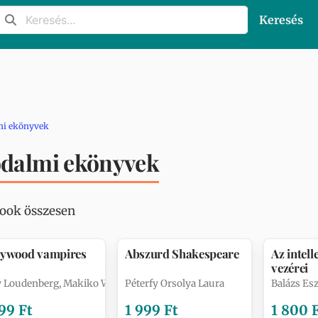
Keresés
mi ekönyvek
odalmi ekönyvek
book összesen
lywood vampires
Abszurd Shakespeare
Az intell
vezérei
y Loudenberg, Makiko Wholey
Péterfy Orsolya Laura
Balázs Esz
99 Ft
1 999 Ft
1 800 