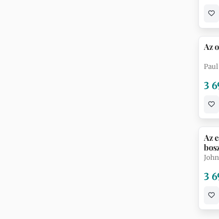
Az 
Paul
3 6
Az e
bos
John
3 6