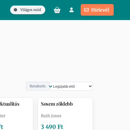
Hírlevél
Világos mód
Rendezés:
ektualitás
Sosem zöldebb
ter
Ruth Jones
Ft
3 490 Ft