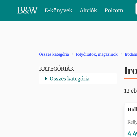
B
&
W
E-könyvek
Akciók
Polcom
Összes kategória
Folyóiratok, magazinok
Irodal
Ir
KATEGÓRIÁK
Összes kategória
12 e
Hol
Kell
4 4