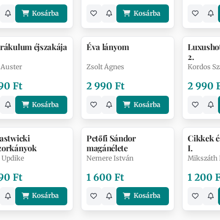
Kosárba
Kosárba
orákulum éjszakája
Éva lányom
Luxusho
2.
 Auster
Zsolt Ágnes
Kordos Sz
90 Ft
2 990 Ft
2 990 
Kosárba
Kosárba
astwicki
Petőfi Sándor
Cikkek é
zorkányok
magánélete
I.
 Updike
Nemere István
Mikszáth
90 Ft
1 600 Ft
1 200 
Kosárba
Kosárba