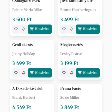
Csillagközi évek
Jövő karácsonykor
Rainer Maria Rilke
Emma Heatherington
3 500 Ft
3 499 Ft
Kosárba
Kosárba
Grófi utazás
Megtévesztés
Jenny Holiday
Lesley Pearse
3 499 Ft
3 199 Ft
Kosárba
Kosárba
A Dosadi-kísérlet
Prima Facie
Frank Herbert
Suzie Miller
4 549 Ft
3 849 Ft