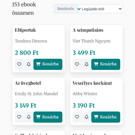
153 ebook
Rendezés:
összesen
Eltiportak
A szimpatizáns
Teodora Dimova
Viet Thanh Nguyen
2 800 Ft
3 499 Ft
Kosárba
Kosárba
Az üveghotel
Veszélyes kockázat
Emily St. John Mandel
Abby Winter
3 149 Ft
3 190 Ft
Kosárba
Kosárba