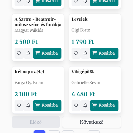
Kosárba
Kosárba
A Sartre - Beauvoir-
Levelek
mítosz színe és fonákja
Gigi Forte
Magyar Miklós
2 500 Ft
1 790 Ft
Kosárba
Kosárba
Két nap az élet
Világépítők
Varga Gy. Brian
Gabrielle Zevin
2 100 Ft
4 480 Ft
Kosárba
Kosárba
Előző
Következő