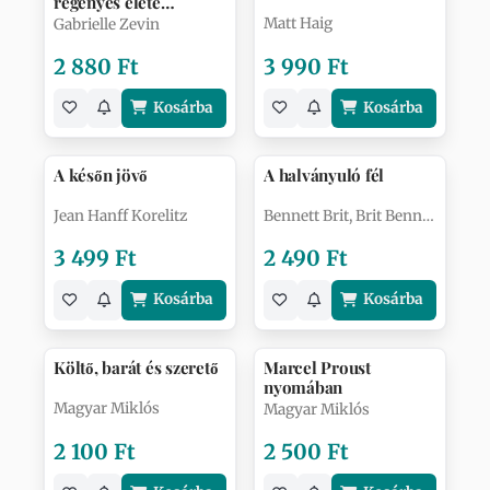
regényes élete
(felújított változat)
Matt Haig
Gabrielle Zevin
2 880 Ft
3 990 Ft
Kosárba
Kosárba
A későn jövő
A halványuló fél
Jean Hanff Korelitz
Bennett Brit, Brit Bennett
3 499 Ft
2 490 Ft
Kosárba
Kosárba
Költő, barát és szerető
Marcel Proust
nyomában
Magyar Miklós
Magyar Miklós
2 100 Ft
2 500 Ft