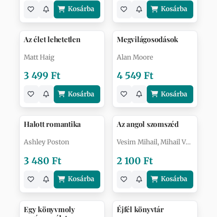
Kosárba
Kosárba
Az élet lehetetlen
Megvilágosodások
Matt Haig
Alan Moore
3 499 Ft
4 549 Ft
Kosárba
Kosárba
Halott romantika
Az angol szomszéd
Ashley Poston
Vesim Mihail, Mihail Vesim
3 480 Ft
2 100 Ft
Kosárba
Kosárba
Egy könyvmoly
Éjfél könyvtár