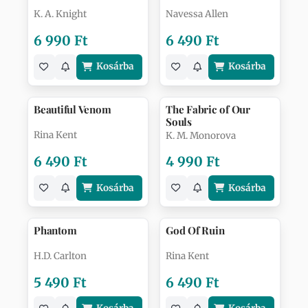
K. A. Knight
Navessa Allen
6 990 Ft
6 490 Ft
Kosárba
Kosárba
Beautiful Venom
The Fabric of Our
Souls
Rina Kent
K. M. Monorova
6 490 Ft
4 990 Ft
Kosárba
Kosárba
Phantom
God Of Ruin
H.D. Carlton
Rina Kent
5 490 Ft
6 490 Ft