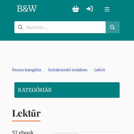
B
&
W
Összes kategória
Szórakoztató irodalom
Lektűr
KATEGÓRIÁK
Lektűr
57 ebook