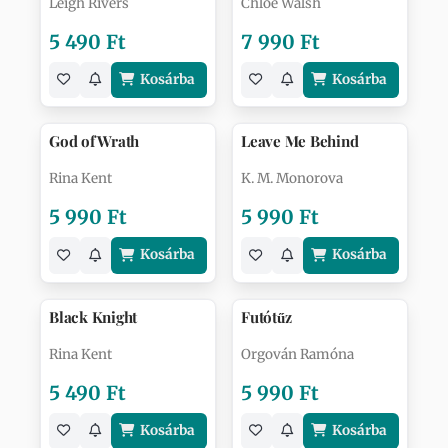
Leigh Rivers
Chloe Walsh
5 490 Ft
7 990 Ft
Kosárba
Kosárba
God of Wrath
Leave Me Behind
Rina Kent
K. M. Monorova
5 990 Ft
5 990 Ft
Kosárba
Kosárba
Black Knight
Futótűz
Rina Kent
Orgován Ramóna
5 490 Ft
5 990 Ft
Kosárba
Kosárba