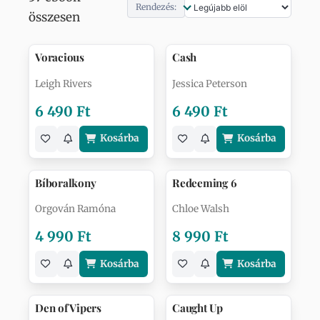
Rendezés:
összesen
Voracious
Cash
Leigh Rivers
Jessica Peterson
6 490 Ft
6 490 Ft
Kosárba
Kosárba
Bíboralkony
Redeeming 6
Orgován Ramóna
Chloe Walsh
4 990 Ft
8 990 Ft
Kosárba
Kosárba
Den of Vipers
Caught Up