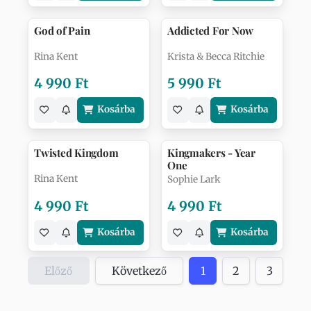
God of Pain
Addicted For Now
Rina Kent
Krista & Becca Ritchie
4 990 Ft
5 990 Ft
Kosárba
Kosárba
Twisted Kingdom
Kingmakers - Year
One
Rina Kent
Sophie Lark
4 990 Ft
4 990 Ft
Kosárba
Kosárba
Előző
Következő
1
2
3