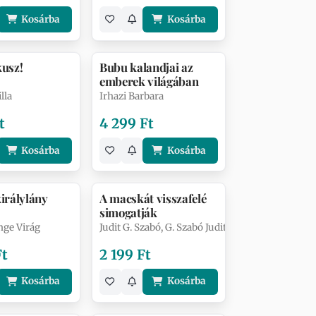
Kosárba
Kosárba
kusz!
Bubu kalandjai az
emberek világában
lla
Irhazi Barbara
t
4 299 Ft
Kosárba
Kosárba
királylány
A macskát visszafelé
simogatják
nge Virág
Judit G. Szabó, G. Szabó Judit
Ft
2 199 Ft
Kosárba
Kosárba