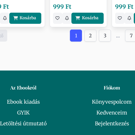
 Ft
999 Ft
999 Ft
Kosárba
Kosárba
ző
1
2
3
…
7
Az Ebookról
Fiókom
Ebook kiadás
Könyvespolcom
GYIK
Kedvenceim
Letöltési útmutató
Bejelentkezés