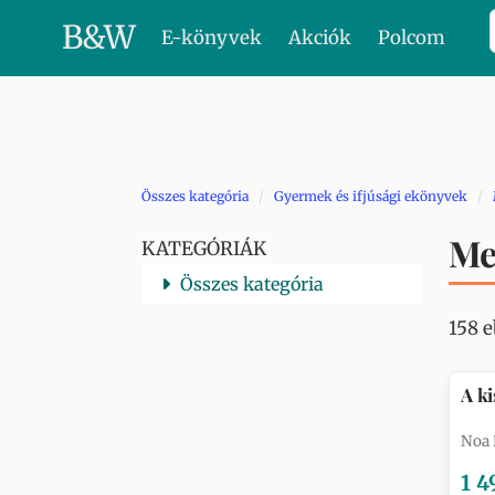
B
&
W
E-könyvek
Akciók
Polcom
Összes kategória
Gyermek és ifjúsági ekönyvek
Me
KATEGÓRIÁK
Összes kategória
158 
A ki
Noa 
1 4