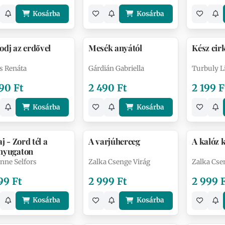
Kosárba
Kosárba
odj az erdővel
Mesék anyától
Kész cir
s Renáta
Gárdián Gabriella
Turbuly Li
90 Ft
2 490 Ft
2 199 F
Kosárba
Kosárba
aj - Zord tél a
A varjúherceg
A kalóz 
nyugaton
nne Selfors
Zalka Csenge Virág
Zalka Cse
99 Ft
2 999 Ft
2 999 
Kosárba
Kosárba