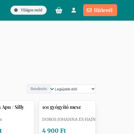
Hírlevél
Világos mód
Rendezés:
 Apu / Silly
101 gyógyító mese
es
DOBOS JOHANNA ÉS HAJNALKA
t
4 900 Ft