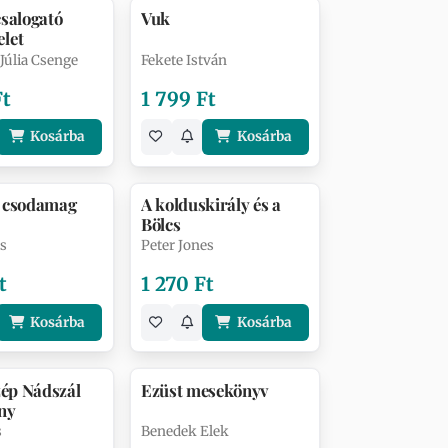
salogató
Vuk
let
úlia Csenge
Fekete István
Ft
1 799 Ft
Kosárba
Kosárba
 csodamag
A kolduskirály és a
Bölcs
es
Peter Jones
t
1 270 Ft
Kosárba
Kosárba
zép Nádszál
Ezüst mesekönyv
ny
s
Benedek Elek