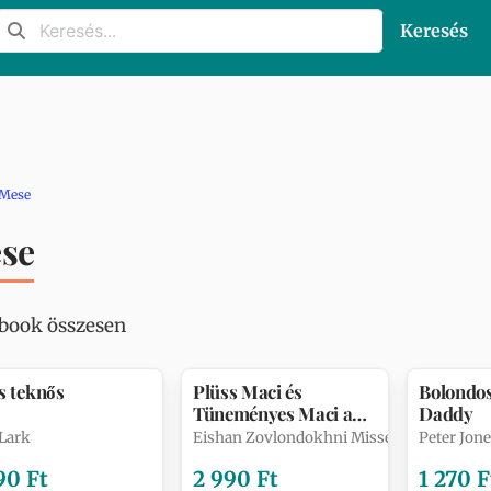
Keresés
Mese
se
ebook összesen
s teknős
Plüss Maci és
Bolondos
Tüneményes Maci a
Daddy
Mézerdőben
Lark
Eishan Zovlondokhni Misses
Peter Jon
90 Ft
2 990 Ft
1 270 F