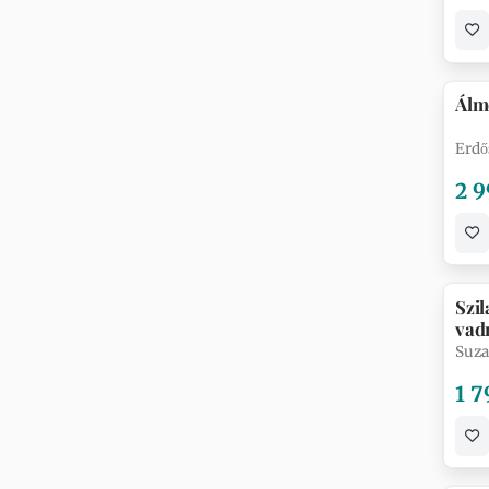
Álm
Erdő
2 9
Szil
vad
Suza
1 7