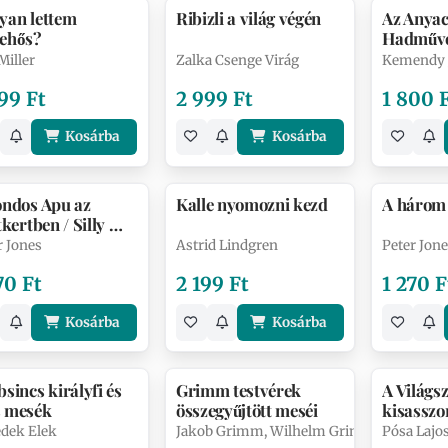
yan lettem
Ribizli a világ végén
Az Anyac
ehős?
Hadműve
Miller
Zalka Csenge Virág
Kemendy J
99 Ft
2 999 Ft
1 800 
Kosárba
Kosárba
ondos Apu az
Kalle nyomozni kezd
A három
tkertben / Silly ​
dy in th…
r Jones
Astrid Lindgren
Peter Jon
70 Ft
2 199 Ft
1 270 F
Kosárba
Kosárba
sincs királyfi és
Grimm testvérek
A Világs
 mesék
összegyűjtött meséi
kisasszo
dek Elek
Jakob Grimm, Wilhelm Grimm
Pósa Lajo