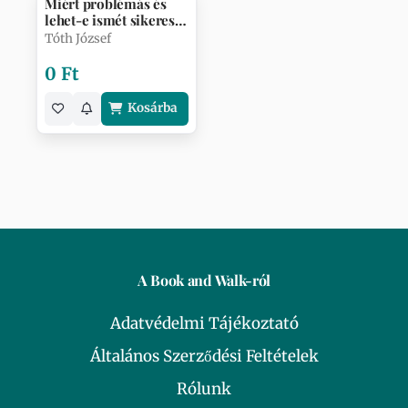
Miért problémás és
lehet-e ismét sikeres a
magyar…
Tóth József
0 Ft
Kosárba
A Book and Walk-ról
Adatvédelmi Tájékoztató
Általános Szerződési Feltételek
Rólunk