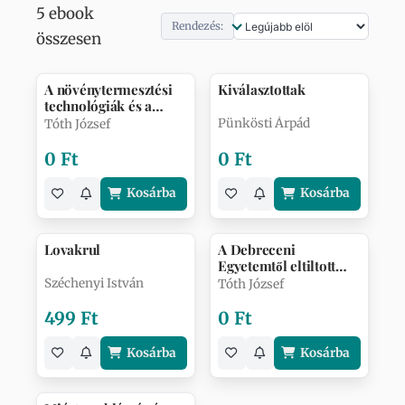
5 ebook
Rendezés:
összesen
A növénytermesztési
Kiválasztottak
technológiák és a
mezőgazdasá…
Pünkösti Árpád
Tóth József
0 Ft
0 Ft
Kosárba
Kosárba
Lovakrul
A Debreceni
Egyetemtől eltiltott
alkotásaim, s en…
Széchenyi István
Tóth József
499 Ft
0 Ft
Kosárba
Kosárba