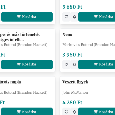
 Ft
5 680 Ft
Kosárba
Kosárba
épei és más történetek
Xeno
éges intelli…
cs Botond (Brandon Hackett)
Markovics Botond (Brandon Ha
 Ft
3 980 Ft
Kosárba
Kosárba
tazás napja
Veszett ügyek
cs Botond (Brandon Hackett)
John McMahon
 Ft
4 280 Ft
Kosárba
Kosárba