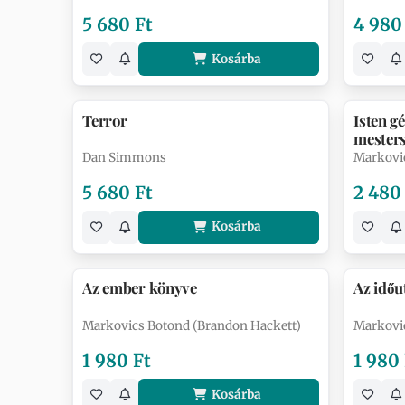
5 680 Ft
4 980
Kosárba
Terror
Isten g
mesters
Dan Simmons
Markovi
5 680 Ft
2 480
Kosárba
Az ember könyve
Az időu
Markovics Botond (Brandon Hackett)
Markovi
1 980 Ft
1 980
Kosárba