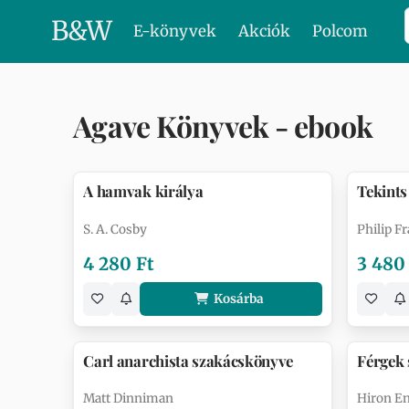
B
&
W
E-könyvek
Akciók
Polcom
Agave Könyvek - ebook
A hamvak királya
Tekints
S. A. Cosby
Philip Fr
4 280 Ft
3 480
Kosárba
Carl anarchista szakácskönyve
Férgek 
Matt Dinniman
Hiron E