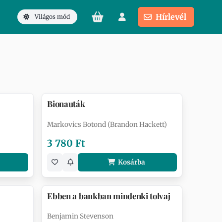
Hírlevél
Világos mód
Bionauták
Markovics Botond (Brandon Hackett)
3 780 Ft
Kosárba
Ebben a bankban mindenki tolvaj
Benjamin Stevenson