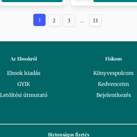
1
2
3
…
13
Az Ebookról
Fiókom
Ebook kiadás
Könyvespolcom
GYIK
Kedvenceim
Letöltési útmutató
Bejelentkezés
Biztonságos fizetés