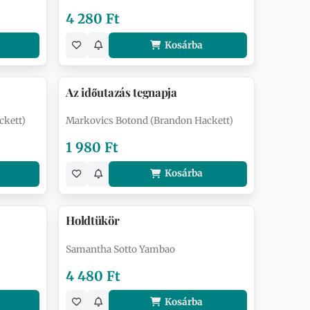
4 280 Ft
Kosárba
Az időutazás tegnapja
ckett)
Markovics Botond (Brandon Hackett)
1 980 Ft
Kosárba
Holdtükör
Samantha Sotto Yambao
4 480 Ft
Kosárba