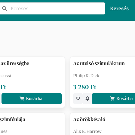
Keresés
 az ürességbe
Az utolsó szimulákrum
acassi
Philip K. Dick
 Ft
3 280 Ft
Kosárba
Kosárba
szimfóniája
Az örökkévaló
nnes
Alix E. Harrow