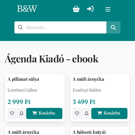
B
&
W
Ágenda Kiadó - ebook
A pillanat súlya
A múlt árnyéka
Lombosi Gábor
Eszényi Balázs
2 999 Ft
3 499 Ft
Kosárba
Kosárba
A múlt árnyéka
A háború kutyái