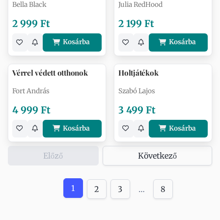
Bella Black
Julia RedHood
2 999 Ft
2 199 Ft
Kosárba
Kosárba
Vérrel védett otthonok
Holtjátékok
Fort András
Szabó Lajos
4 999 Ft
3 499 Ft
Kosárba
Kosárba
Előző
Következő
1
2
3
…
8