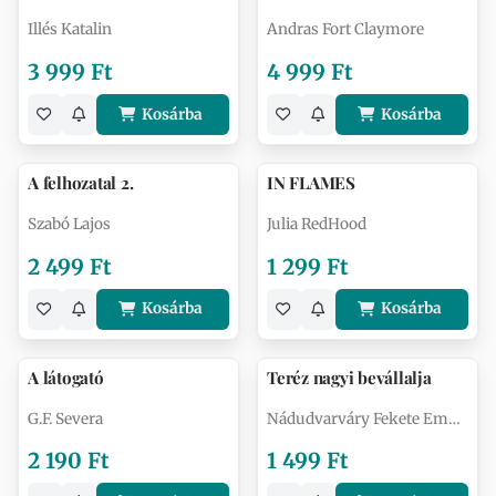
Illés Katalin
Andras Fort Claymore
3 999 Ft
4 999 Ft
Kosárba
Kosárba
A felhozatal 2.
IN FLAMES
Szabó Lajos
Julia RedHood
2 499 Ft
1 299 Ft
Kosárba
Kosárba
A látogató
Teréz nagyi bevállalja
G.F. Severa
Nádudvarváry Fekete Emma
2 190 Ft
1 499 Ft