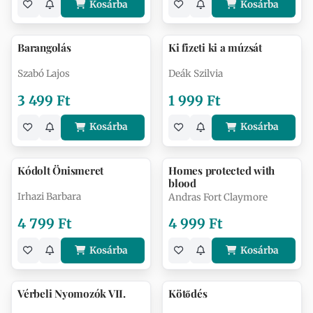
Kosárba
Kosárba
Barangolás
Ki fizeti ki a múzsát
Szabó Lajos
Deák Szilvia
3 499 Ft
1 999 Ft
Kosárba
Kosárba
Kódolt Önismeret
Homes protected with
blood
Irhazi Barbara
Andras Fort Claymore
4 799 Ft
4 999 Ft
Kosárba
Kosárba
Vérbeli Nyomozók VII.
Kötődés