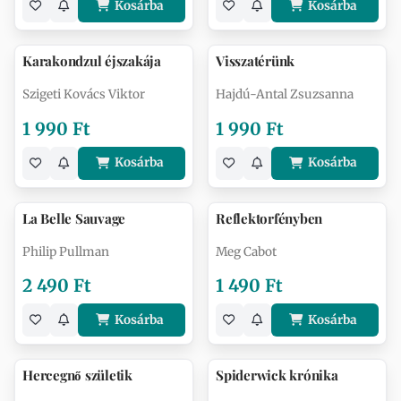
Kosárba
Kosárba
Karakondzul éjszakája
Visszatérünk
Szigeti Kovács Viktor
Hajdú-Antal Zsuzsanna
1 990 Ft
1 990 Ft
Kosárba
Kosárba
La ​Belle Sauvage
Reflektorfényben
Philip Pullman
Meg Cabot
2 490 Ft
1 490 Ft
Kosárba
Kosárba
Hercegnő születik
Spiderwick krónika