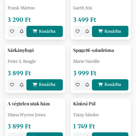
Frank Márton
Garth Nix
3 290 Ft
3 499 Ft
Kosárba
Kosárba
Sárkányfogó
Spagetti-szindróma
Peter S. Beagle
Marie Vareille
3 899 Ft
3 999 Ft
Kosárba
Kosárba
A végtelen utak háza
Kinizsi Pál
Diana Wynne Jones
Tatay Sándor
3 899 Ft
1 749 Ft