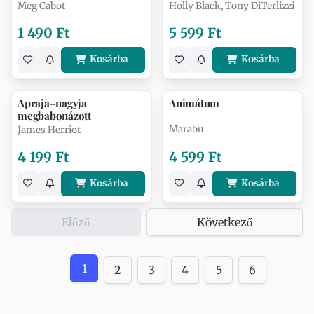
Meg Cabot
Holly Black, Tony DiTerlizzi
1 490 Ft
5 599 Ft
Kosárba
Kosárba
Apraja–nagyja
Animátum
megbabonázott
Marabu
James Herriot
4 199 Ft
4 599 Ft
Kosárba
Kosárba
Előző
Következő
1
2
3
4
5
6