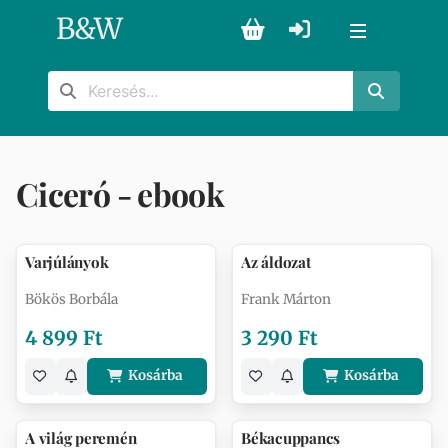
B
&
W
Ciceró - ebook
Varjúlányok
Az áldozat
Bökös Borbála
Frank Márton
4 899 Ft
3 290 Ft
Kosárba
Kosárba
A világ peremén
Békacuppancs