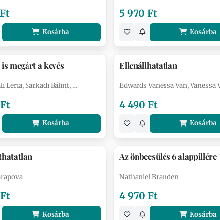
 Ft
5 970 Ft
Kosárba
Kosárba
 is megárt a kevés
Ellenállhatatlan
i Leria, Sarkadi Bálint, …
Edwards Vanessa Van, Vanessa 
 Ft
4 490 Ft
Kosárba
Kosárba
thatatlan
Az önbecsülés 6 alappillére
arapova
Nathaniel Branden
 Ft
4 970 Ft
Kosárba
Kosárba