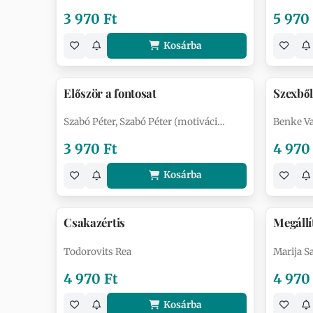
3 970 Ft
5 970
Kosárba
Először a fontosat
Szexből
Szabó Péter, Szabó Péter (motiváci…
Benke Val
3 970 Ft
4 970
Kosárba
Csakazértis
Megállí
Todorovits Rea
Marija S
4 970 Ft
4 970
Kosárba