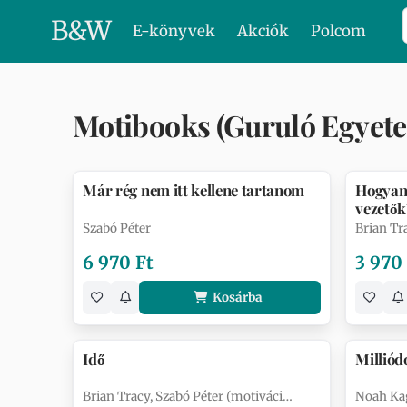
B
&
W
E-könyvek
Akciók
Polcom
Motibooks (Guruló Egyete
Már rég nem itt kellene tartanom
Hogyan 
vezetők
Szabó Péter
Brian Tr
6 970 Ft
3 970
Kosárba
Idő
Milliód
Brian Tracy, Szabó Péter (motiváci…
Noah Ka