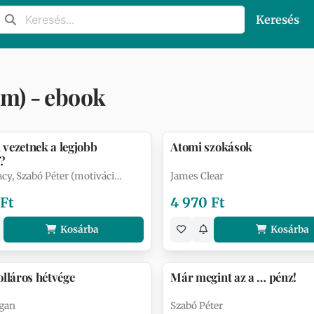
Keresés
m) - ebook
vezetnek a legjobb
Atomi szokások
?
acy, Szabó Péter (motiváci…
James Clear
 Ft
4 970 Ft
Kosárba
Kosárba
olláros hétvége
Már megint az a … pénz!
gan
Szabó Péter