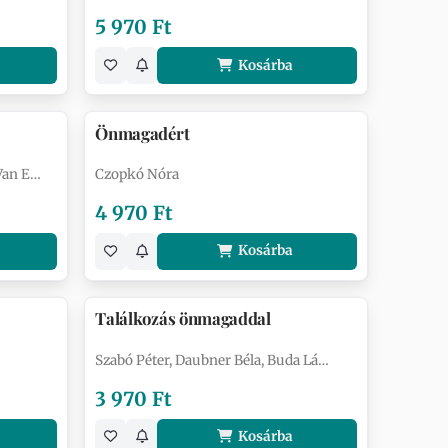
5 970 Ft
Kosárba
Önmagadért
Van E…
Czopkó Nóra
4 970 Ft
Kosárba
Találkozás önmagaddal
Szabó Péter, Daubner Béla, Buda Lá…
3 970 Ft
Kosárba