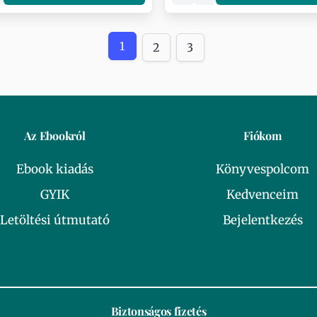
1
2
3
Az Ebookról
Fiókom
Ebook kiadás
Könyvespolcom
GYIK
Kedvenceim
Letöltési útmutató
Bejelentkezés
Biztonságos fizetés