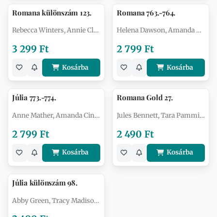
Romana különszám 123.
Romana 763.-764.
Rebecca Winters, Annie Claydon, Am…
Helena Dawson, Amanda Cinelli
3 299 Ft
2 799 Ft
Kosárba
Kosárba
Júlia 773.-774.
Romana Gold 27.
Anne Mather, Amanda Cinelli
Jules Bennett, Tara Pammi, Amanda …
2 799 Ft
2 490 Ft
Kosárba
Kosárba
Júlia különszám 98.
Abby Green, Tracy Madison, Amanda …