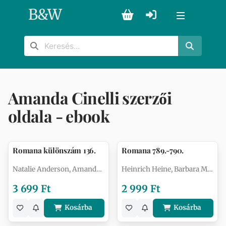
B
&
W
Amanda Cinelli szerzői
oldala - ebook
Romana különszám 136.
Romana 789.-790.
Natalie Anderson, Amanda Cinelli, …
Heinrich Heine, Barbara McMahon, A…
3 699 Ft
2 999 Ft
Kosárba
Kosárba