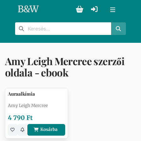
B
&
W
Amy Leigh Mercree szerzői
oldala - ebook
Auraalkímia
Amy Leigh Mercree
4 790 Ft
Kosárba