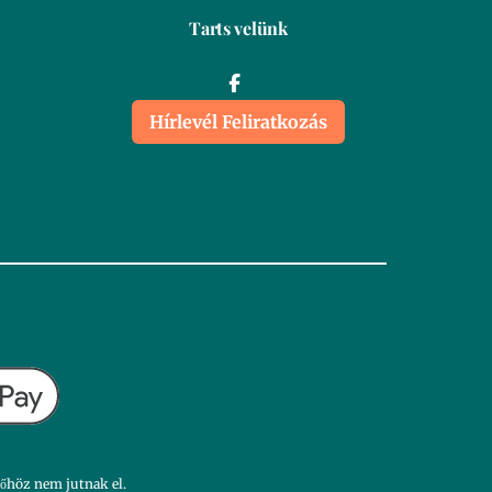
Tarts velünk
Hírlevél Feliratkozás
dőhöz nem jutnak el.