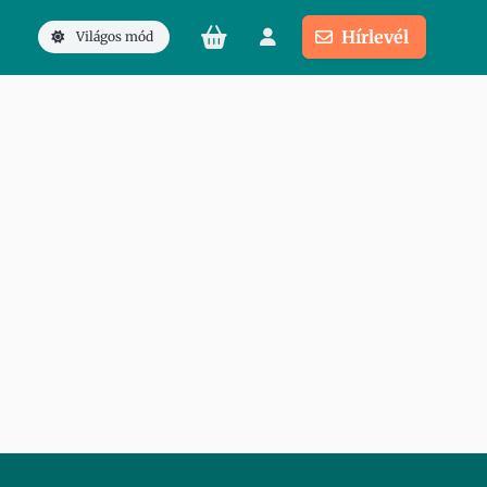
Hírlevél
Világos mód