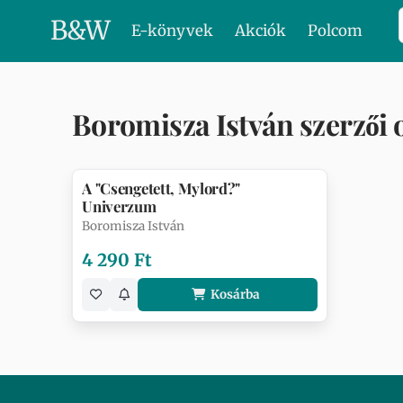
B
&
W
E-könyvek
Akciók
Polcom
Boromisza István szerzői 
A "Csengetett, Mylord?"
Univerzum
Boromisza István
4 290 Ft
Kosárba