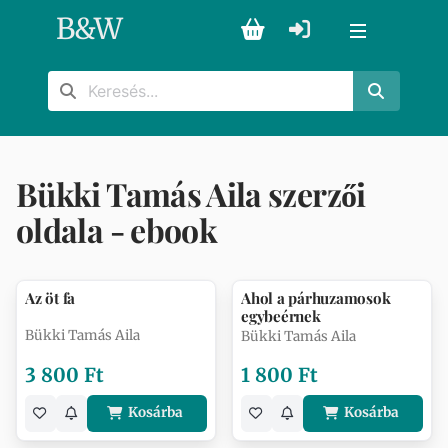
B
&
W
Bükki Tamás Aila szerzői
oldala - ebook
Az öt fa
Ahol a párhuzamosok
egybeérnek
Bükki Tamás Aila
Bükki Tamás Aila
3 800 Ft
1 800 Ft
Kosárba
Kosárba