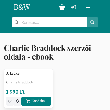
B
&
W
Charlie Braddock szerzői
oldala - ebook
A Lecke
Charlie Braddock
1 990 Ft
Kosárba