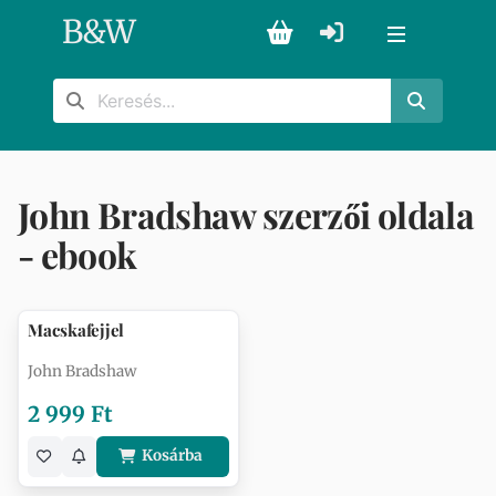
B
&
W
John Bradshaw szerzői oldala
- ebook
Macskafejjel
John Bradshaw
2 999 Ft
Kosárba