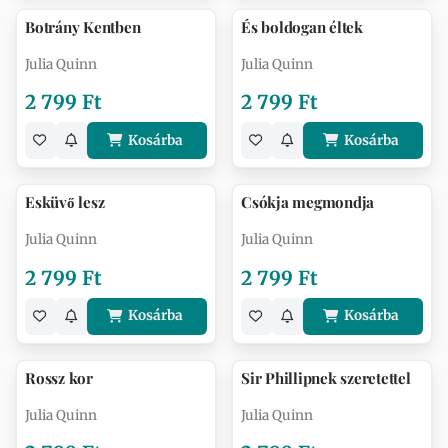
Botrány Kentben
És boldogan éltek
Julia Quinn
Julia Quinn
2 799 Ft
2 799 Ft
Kosárba
Kosárba
Esküvő lesz
Csókja megmondja
Julia Quinn
Julia Quinn
2 799 Ft
2 799 Ft
Kosárba
Kosárba
Rossz kor
Sir Phillipnek szeretettel
Julia Quinn
Julia Quinn