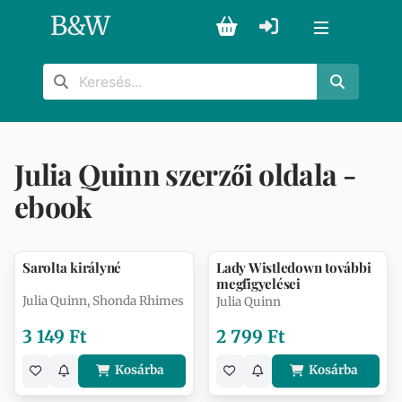
B
&
W
Julia Quinn szerzői oldala -
ebook
Sarolta királyné
Lady Wistledown további
megfigyelései
Julia Quinn, Shonda Rhimes
Julia Quinn
3 149 Ft
2 799 Ft
Kosárba
Kosárba