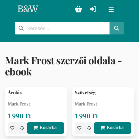
B
&
W
Mark Frost szerzői oldala -
ebook
Árulás
Szövetség
Mark Frost
Mark Frost
1 990 Ft
1 990 Ft
Kosárba
Kosárba