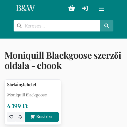
B
&
W
Moniquill Blackgoose szerzői
oldala - ebook
Sárkánylehelet
Moniquill Blackgoose
4 199 Ft
Kosárba