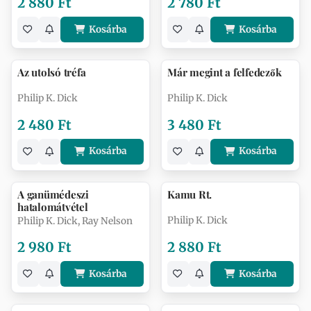
2 880 Ft
2 780 Ft
Kosárba
Kosárba
Az utolsó tréfa
Már megint a felfedezők
Philip K. Dick
Philip K. Dick
2 480 Ft
3 480 Ft
Kosárba
Kosárba
A ganümédeszi
Kamu Rt.
hatalomátvétel
Philip K. Dick
Philip K. Dick, Ray Nelson
2 980 Ft
2 880 Ft
Kosárba
Kosárba