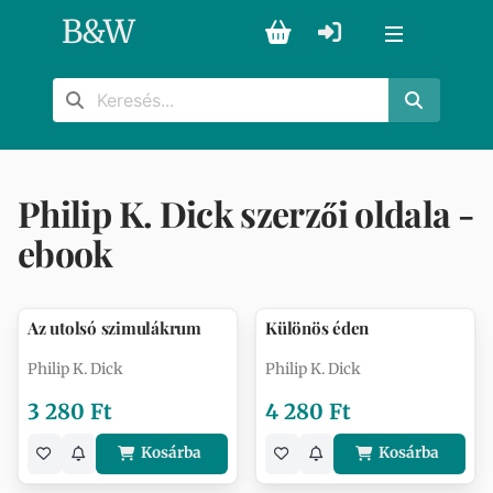
B
&
W
Philip K. Dick szerzői oldala -
ebook
Az utolsó szimulákrum
Különös éden
Philip K. Dick
Philip K. Dick
3 280 Ft
4 280 Ft
Kosárba
Kosárba