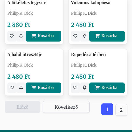
A tökéletes fegyver
Vulcanus kalapácsa
Philip K. Dick
Philip K. Dick
2 880 Ft
2 480 Ft
Kosárba
Kosárba
A halál útvesztője
Repedés a térben
Philip K. Dick
Philip K. Dick
2 480 Ft
2 480 Ft
Kosárba
Kosárba
Előző
Következő
1
2