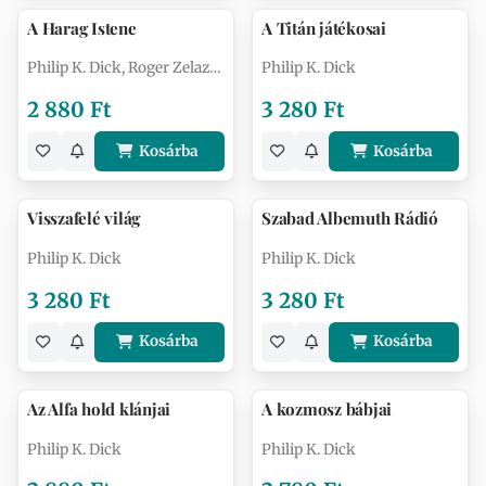
A Harag Istene
A Titán játékosai
Philip K. Dick, Roger Zelazny
Philip K. Dick
2 880 Ft
3 280 Ft
Kosárba
Kosárba
Visszafelé világ
Szabad Albemuth Rádió
Philip K. Dick
Philip K. Dick
3 280 Ft
3 280 Ft
Kosárba
Kosárba
Az Alfa hold klánjai
A kozmosz bábjai
Philip K. Dick
Philip K. Dick