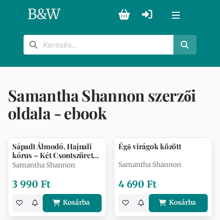
B
&
W
Samantha Shannon szerzői
oldala - ebook
Sápadt Álmodó, Hajnali
Égő virágok között
kórus – Két Csontszüret-
tö…
Samantha Shannon
Samantha Shannon
3 990 Ft
4 690 Ft
Kosárba
Kosárba