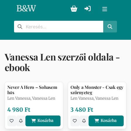
B
&
W
Vanessa Len szerzői oldala -
ebook
Never A Hero – Sohasem
Only a Monster - Csak egy
hős
szörnyeteg
Len Vanessa, Vanessa Len
Len Vanessa, Vanessa Len
4 980 Ft
3 480 Ft
Kosárba
Kosárba