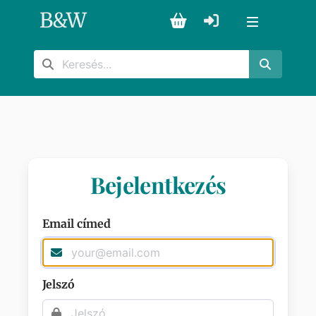
B
&
W
Bejelentkezés
Email címed
Jelszó