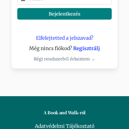
Bejelentkezés
Elfelejtetted a jelszavad?
Még nincs fiókod?
Regisztrálj
Régi rendszerből érkeztem →
A Book and Walk-ról
Adatvédelmi Tájékoztató