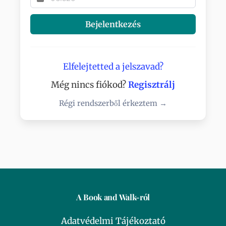
Bejelentkezés
Elfelejtetted a jelszavad?
Még nincs fiókod?
Regisztrálj
Régi rendszerből érkeztem →
A Book and Walk-ról
Adatvédelmi Tájékoztató