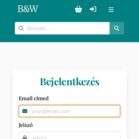
B
&
W
Bejelentkezés
Email címed
Jelszó