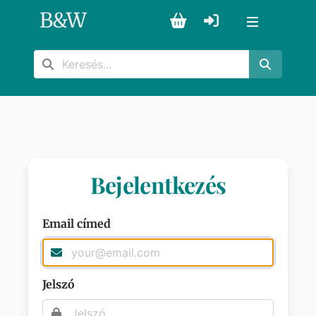
B
&
W
Bejelentkezés
Email címed
Jelszó