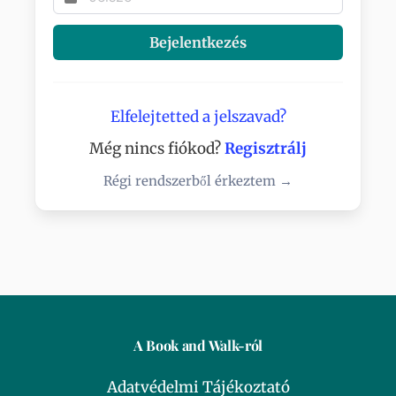
Bejelentkezés
Elfelejtetted a jelszavad?
Még nincs fiókod?
Regisztrálj
Régi rendszerből érkeztem →
A Book and Walk-ról
Adatvédelmi Tájékoztató