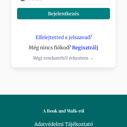
Bejelentkezés
Elfelejtetted a jelszavad?
Még nincs fiókod?
Regisztrálj
Régi rendszerből érkeztem →
A Book and Walk-ról
Adatvédelmi Tájékoztató