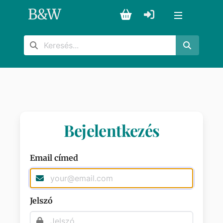
B
&
W
Bejelentkezés
Email címed
Jelszó