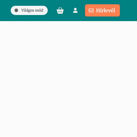
Hírlevél
Világos mód