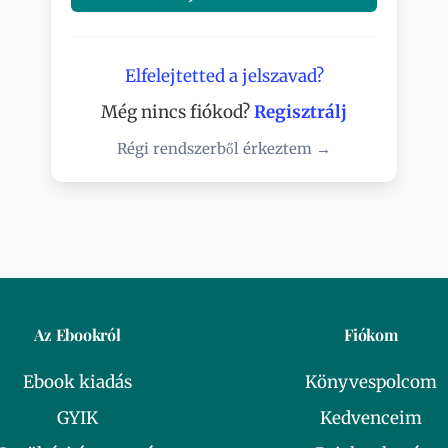
Elfelejtetted a jelszavad?
Még nincs fiókod?
Regisztrálj
Régi rendszerből érkeztem →
Az Ebookról
Fiókom
Ebook kiadás
Könyvespolcom
GYIK
Kedvenceim