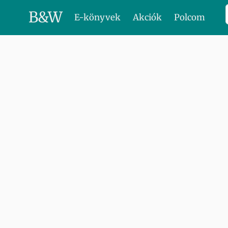
B
&
W
E-könyvek
Akciók
Polcom