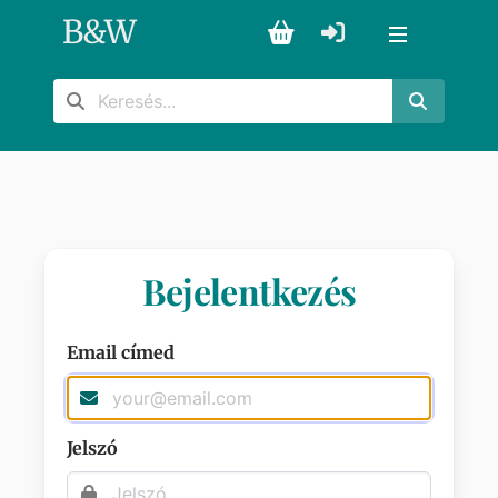
B
&
W
Bejelentkezés
Email címed
Jelszó