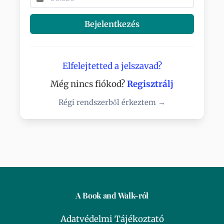
Bejelentkezés
Elfelejtetted a jelszavad?
Még nincs fiókod?
Regisztrálj
Régi rendszerből érkeztem →
A Book and Walk-ról
Adatvédelmi Tájékoztató