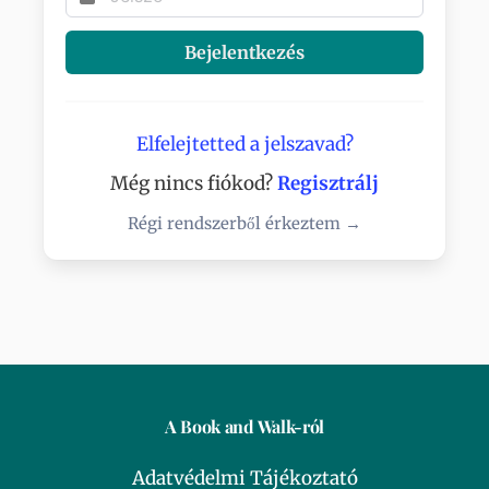
Bejelentkezés
Elfelejtetted a jelszavad?
Még nincs fiókod?
Regisztrálj
Régi rendszerből érkeztem →
A Book and Walk-ról
Adatvédelmi Tájékoztató