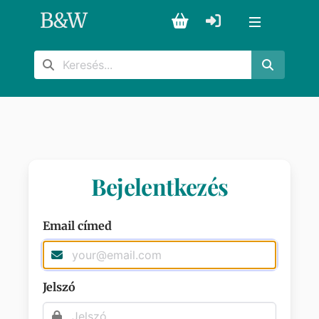
B
&
W
Bejelentkezés
Email címed
Jelszó