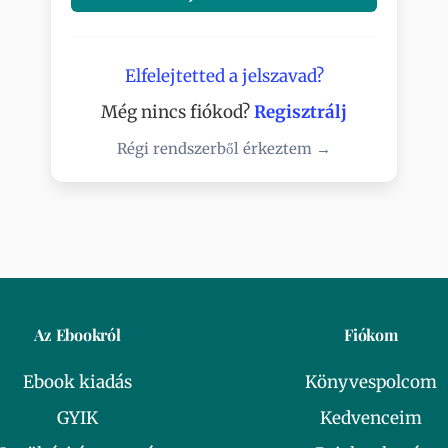
Elfelejtetted a jelszavad?
Még nincs fiókod?
Regisztrálj
Régi rendszerből érkeztem →
Az Ebookról
Fiókom
Ebook kiadás
Könyvespolcom
GYIK
Kedvenceim