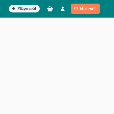
Hírlevél
Világos mód