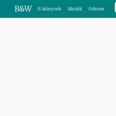
B
&
W
E-könyvek
Akciók
Polcom